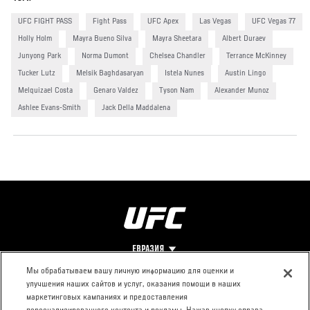
UFC FIGHT PASS
Fight Pass
UFC Apex
Las Vegas
UFC Vegas 77
Holly Holm
Mayra Bueno Silva
Mayra Sheetara
Albert Duraev
Junyong Park
Norma Dumont
Chelsea Chandler
Terrance McKinney
Tucker Lutz
Melsik Baghdasaryan
Istela Nunes
Austin Lingo
Melquizael Costa
Genaro Valdez
Tyson Nam
Alexander Munoz
Ashlee Evans-Smith
Jack Della Maddalena
ЕВРАЗИЯ
Мы обрабатываем вашу личную информацию для оценки и
улучшения наших сайтов и услуг, оказания помощи в наших
Footer
О UFC
КОНТАКТЫ
ЮР. РАЗДЕЛ
маркетинговых кампаниях и предоставления