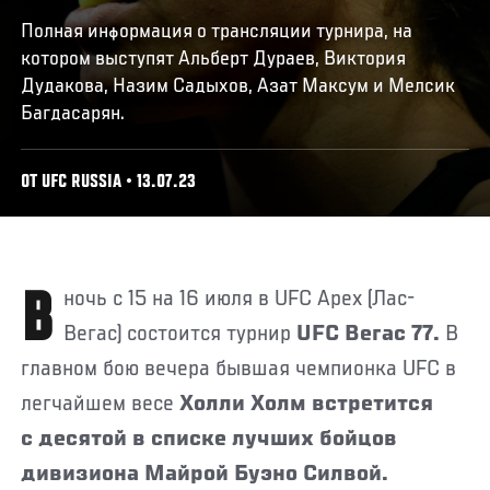
Полная информация о трансляции турнира, на
котором выступят Альберт Дураев, Виктория
Дудакова, Назим Садыхов, Азат Максум и Мелсик
Багдасарян.
ОТ UFC RUSSIA • 13.07.23
В ночь с 15 на 16 июля в UFC Apex (Лас-
Вегас) состоится турнир
UFC Вегас 77.
В
главном бою вечера бывшая чемпионка UFC в
легчайшем весе
Холли Холм
встретится
с
десятой в списке лучших бойцов
дивизиона Майрой Буэно Силвой.