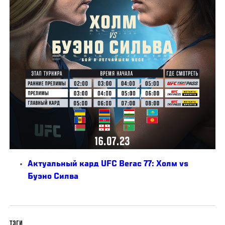
Актуальный кард UFC Вегас 77: Холм vs
Буэно Силва
ТЭГИ