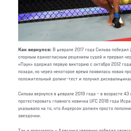
Как вернулся:
В феврале 2017 года Сильва победил
спорным единогласным решением судей и прервал черн
«Паук» одержал первую викторию с октября 2012 года.
позади, но через некоторое время появилась новая пр
положительный допинг-тест и получил дисквалифика
Сильва вернулся в феврале 2019 года – в возрасте 43
протестировать главного новичка UFC 2018 года Исра
указывало на то, что Андерсон должен просто пополн
звездочки.
Так и получилось – Адесанья уверенно победил своего