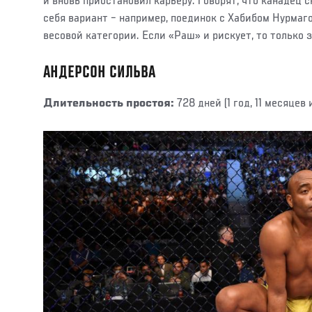
и вновь приостановил карьеру. Говорят, что канадец 
себя вариант – например, поединок с Хабибом Нурмаг
весовой категории. Если «Раш» и рискует, то только 
АНДЕРСОН СИЛЬВА
Длительность простоя:
728 дней (1 год, 11 месяцев 