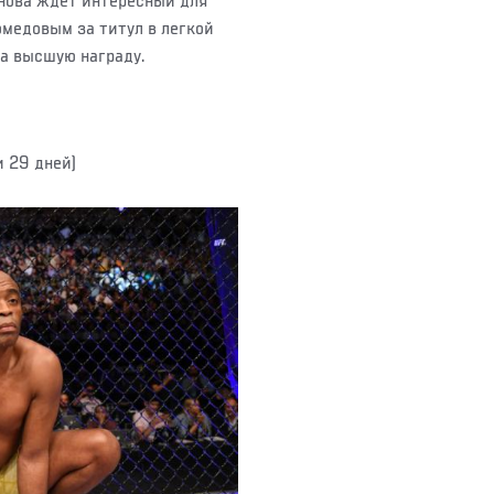
снова ждет интересный для
омедовым за титул в легкой
за высшую награду.
и 29 дней)