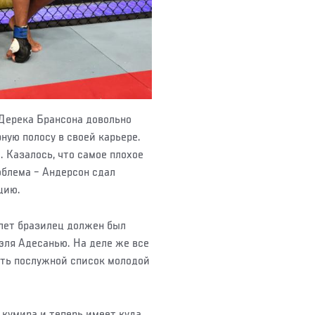
 Дерека Брансона довольно
ую полосу в своей карьере.
 Казалось, что самое плохое
облема – Андерсон сдал
цию.
 лет бразилец должен был
эля Адесанью. На деле же все
ить послужной список молодой
 кумира и теперь имеет куда