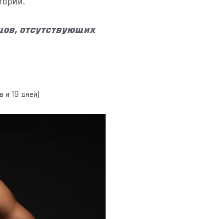
тории.
цов, отсутствующих
в и 19 дней)