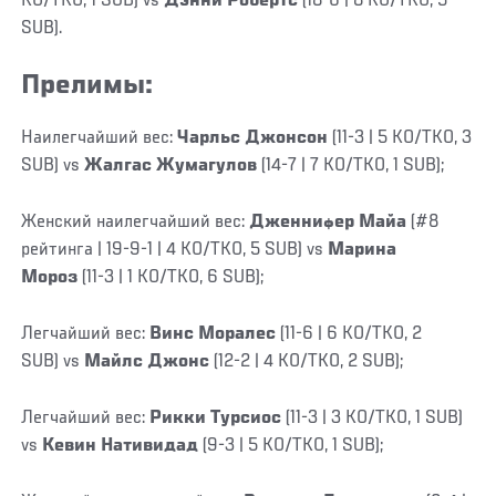
KO/TKO, 1 SUB) vs
Дэнни Робертс
(18-6 | 8 KO/TKO, 5
SUB).
Прелимы:
Наилегчайший вес:
Чарльс Джонсон
(11-3 | 5 KO/TKO, 3
SUB) vs
Жалгас Жумагулов
(14-7 | 7 KO/TKO, 1 SUB);
Женский наилегчайший вес:
Дженнифер Майа
(#8
рейтинга | 19-9-1 | 4 KO/TKO, 5 SUB) vs
Марина
Мороз
(11-3 | 1 KO/TKO, 6 SUB);
Легчайший вес:
Винс Моралес
(11-6 | 6 KO/TKO, 2
SUB) vs
Майлс Джонс
(12-2 | 4 KO/TKO, 2 SUB);
Легчайший вес:
Рикки Турсиос
(11-3 | 3 KO/TKO, 1 SUB)
vs
Кевин Нативидад
(9-3 | 5 KO/TKO, 1 SUB);