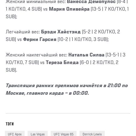
Женский минимальный вес:
Ванесса Демопулос
(8-4 |
1 KO/TKO, 4 SUB) vs
Мария Оливейра
(13-5 | 7 KO/TKO, 1
SUB);
Легчайший вес:
Брэди Хайстэнд
(5-2 | 2 KO/TKO, 2
SUB) vs
Ферни Гарсия
(10-2 | 1 KO/TKO, 3 SUB);
Женский наилегчайший вес:
Наталья Силва
(13-5-1 | 3
KO/TKO, 7 SUB) vs
Тереза Бледа
(6-0 | 2 KO/TKO, 2
SUB).
Трансляция ранних прелимов начнётся в 21:00 по
Москве, главного карда – в 00:00.
ТЭГИ
UFC Apex
Las Vegas
UFC Vegas 65
Derrick Lewis