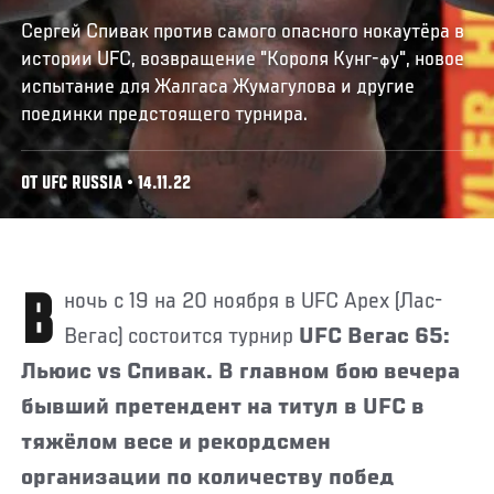
Сергей Спивак против самого опасного нокаутёра в
истории UFC, возвращение "Короля Кунг-фу", новое
испытание для Жалгаса Жумагулова и другие
поединки предстоящего турнира.
ОТ UFC RUSSIA • 14.11.22
В ночь с 19 на 20 ноября в UFC Apex (Лас-
Вегас) состоится турнир
UFC Вегас 65:
Льюис vs Спивак. В главном бою вечера
бывший претендент на титул в UFC в
тяжёлом весе и рекордсмен
организации по количеству побед