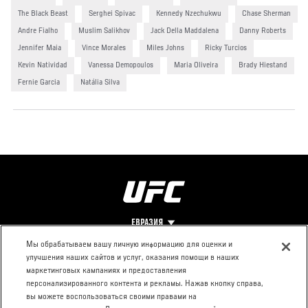
The Black Beast
Serghei Spivac
Kennedy Nzechukwu
Chase Sherman
Andre Fialho
Muslim Salikhov
Jack Della Maddalena
Danny Roberts
Jennifer Maia
Vince Morales
Miles Johns
Ricky Turcios
Kevin Natividad
Vanessa Demopoulos
Maria Oliveira
Brady Hiestand
Fernie Garcia
Natália Silva
ЕВРАЗИЯ
Мы обрабатываем вашу личную информацию для оценки и
улучшения наших сайтов и услуг, оказания помощи в наших
Footer
О UFC
КОНТАКТЫ
ЮР. РАЗДЕЛ
маркетинговых кампаниях и предоставления
персонализированного контента и рекламы. Нажав кнопку справа,
Про ММА
Пресс-центр
Условия
вы можете воспользоваться своими правами на
Социальная
использования