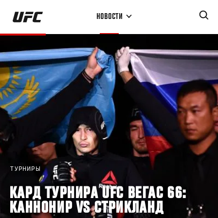
Перейти
НОВОСТИ
к
основному
содержанию
ТУРНИРЫ
КАРД ТУРНИРА UFC ВЕГАС 66:
КАННОНИР VS СТРИКЛАНД