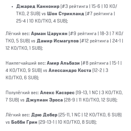
Джаред Каннонир
(#3 рейтинга | 15-6 | 10 КО/
ТКО, 2 SUB) vs
Шон Стрикланд
(#7 рейтинга |
25-4 | 10 КО/ТКО, 4 SUB);
Лёгкий вес:
Арман Царукян
(#9 рейтинга | 18-3
| 7 КО/
ТКО, 5 SUB) vs
Дамир Исмагулов
(#12 рейтинга | 24-1 |
12 КО/ТКО, 1 SUB);
Наилегчайший вес:
Амир Альбази
(#8 рейтинга | 15-1 |
4 КО/ТКО, 9 SUB) vs
Алессандро Коста
(12-2 | 3
KO/TKO, 6 SUB);
Полулёгкий вес:
Алекс Касэрес
(19-13, 1 NC | 3 KO/TKO,
7 SUB) vs
Джулиан Эроса
(28-9 | 11 KO/TKO, 12 SUB);
Лёгкий вес:
Дрю Добер
(25-11, 1 NC | 12 KO/TKO, 6 SUB)
vs
Бобби Грин
(29-13-1 | 10 KO/TKO, 8 SUB);