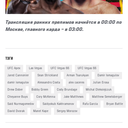
Трансляция ранних прелимов начнётся в 00:00 по
Москве, главного карда – в 03:00.
ТЭГИ
UFC Apex
Las Vegas
UFC Vegas 66
UFC Vegas 66
Jared Cannonier
Sean Strickland
Arman Tsarukyan
Damir Ismagulov
damir ismagulov
Alessandro Costa
alex caceres
Julian Erosa
Drew Dober
Bobby Green
Cody Brundage
Michal Oleksiejczuk
Cheyanne Buys
Cory McKenna
Jake Matthews
Matthew Semelsberger
Said Nurmagomedov
Saidyokub Kakhramonov
Rafa Garcia
Bryan Battle
David Dvorak
Manel Kape
Sergey Morozov