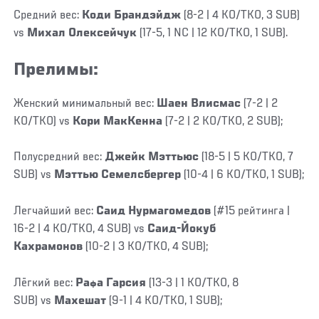
Средний вес:
Коди Брандэйдж
(8-2 | 4 KO/TKO, 3 SUB)
vs
Михал Олексейчук
(17-5, 1 NC | 12 KO/TKO, 1 SUB).
Прелимы:
Женский минимальный вес:
Шаен Влисмас
(7-2 | 2
KO/TKO) vs
Кори МакКенна
(7-2 | 2 KO/TKO, 2 SUB);
Полусредний вес:
Джейк Мэттьюс
(18-5 | 5 KO/TKO, 7
SUB) vs
Мэттью Семелсбергер
(10-4 | 6 KO/TKO, 1 SUB);
Легчайший вес:
Саид Нурмагомедов
(#15 рейтинга |
16-2 | 4 KO/TKO, 4 SUB) vs
Саид-Йокуб
Кахрамонов
(10-2 | 3 KO/TKO, 4 SUB);
Лёгкий вес:
Рафа Гарсия
(13-3 | 1 KO/TKO, 8
SUB) vs
Махешат
(9-1 | 4 KO/TKO, 1 SUB);