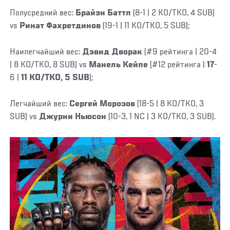
Полусредний вес:
Брайэн Баттл
(8-1 | 2 KO/TKO, 4 SUB)
vs
Ринат Фахретдинов
(19-1 | 11 KO/TKO, 5 SUB);
Наилегчайший вес:
Дэвид Дворак
(#9 рейтинга | 20-4
| 8 KO/TKO, 8 SUB) vs
Манель Кейпе
(#12 рейтинга |
17
-
6 |
11 KO/TKO, 5 SUB
);
Легчайший вес:
Сергей Морозов
(18-5 | 8 KO/TKO, 3
SUB) vs
Джурни Ньюсон
(10-3, 1 NC | 3 KO/TKO, 3 SUB).