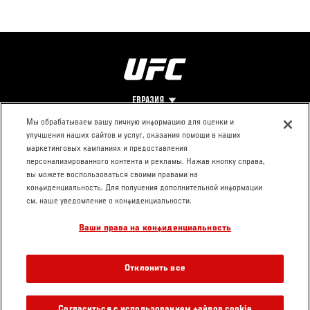
ЕВРАЗИЯ
Мы обрабатываем вашу личную информацию для оценки и
улучшения наших сайтов и услуг, оказания помощи в наших
Footer
О UFC
КОНТАКТЫ
ЮР. РАЗДЕЛ
маркетинговых кампаниях и предоставления
персонализированного контента и рекламы. Нажав кнопку справа,
Про ММА
Пресс-центр
Условия
вы можете воспользоваться своими правами на
Социальная
использования
конфиденциальность. Для получения дополнительной информации
ответственность
Политика
см. наше уведомление о конфиденциальности.
Вакансии
конфиденциальности
Ваши права на конфиденциальность
Магазин
Отклонить все
Согласиться с использованием файлов cookie