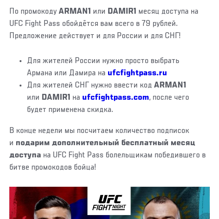
По промокоду
ARMAN1
или
DAMIR1
месяц доступа на
UFC Fight Pass обойдётся вам всего в 79 рублей.
Предложение действует и для России и для СНГ!
Для жителей России нужно просто выбрать
Армана или Дамира на
ufcfightpass.ru
Для жителей СНГ нужно ввести код
ARMAN1
или
DAMIR1
на
ufcfightpass.com
, после чего
будет применена скидка.
В конце недели мы посчитаем количество подписок
и
подарим дополнительный бесплатный месяц
доступа
на UFC Fight Pass болельщикам победившего в
битве промокодов бойца!