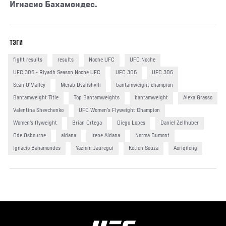
Игнасио Бахамондес.
ТЭГИ
fight results
results
Noche UFC
UFC Noche
UFC 306 - Riyadh Season Noche UFC
UFC 306
UFC 306
Sean O'Malley
Merab Dvalishvili
bantamweight champion
Bantamweight Title
Top Bantamweights
bantamweight
Alexa Grasso
Valentina Shevchenko
UFC Women's Flyweight Champion
Women's flyweight
Brian Ortega
Diego Lopes
Daniel Zellhuber
Ode Osbourne
aldana
Irene Aldana
Norma Dumont
Ignacio Bahamondes
Yazmin Jauregui
Ketlen Souza
Aoriqileng