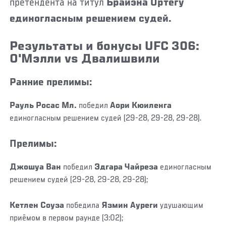
претендента на титул
Брайэна Ортегу
единогласным решением судей.
Результаты и бонусы UFC 306:
О'Мэлли vs Двалишвили
Ранние прелимы:
Рауль Росас Мл.
победил
Аори Кюиленга
единогласным решением судей (29-28, 29-28, 29-28).
Прелимы:
Джошуа Ван
победил
Эдгара Чайреза
единогласным
решением судей (29-28, 29-28, 29-28);
Кетлен Соуза
победила
Язмин Ауреги
удушающим
приёмом в первом раунде (3:02);