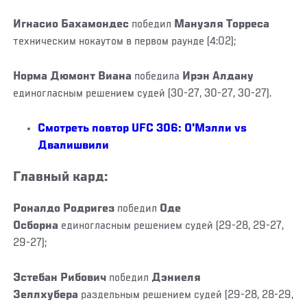
Игнасио Бахамондес
победил
Мануэля Торреса
техническим нокаутом в первом раунде (4:02);
Норма Дюмонт Виана
победила
Ирэн Алдану
единогласным решением судей (30-27, 30-27, 30-27).
Смотреть повтор UFC 306: О'Мэлли vs
Двалишвили
Главный кард:
Роналдо Родригез
победил
Оде
Осборна
единогласным решением судей (29-28, 29-27,
29-27);
Эстебан Рибович
победил
Дэниеля
Зеллхубера
раздельным решением судей (29-28, 28-29,