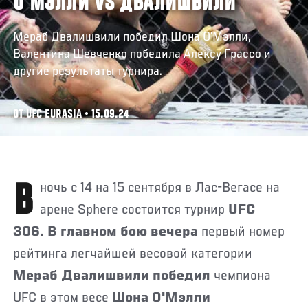
О'МЭЛЛИ VS ДВАЛИШВИЛИ
Мераб Двалишвили победил Шона О'Мэлли,
Валентина Шевченко победила Алексу Грассо и
другие результаты турнира.
ОТ UFC EURASIA • 15.09.24
В ночь с 14 на 15 сентября в Лас-Вегасе на
арене Sphere состоится турнир
UFC
306. В главном бою вечера
первый номер
рейтинга легчайшей весовой категории
Мераб Двалишвили победил
чемпиона
UFC в этом весе
Шона О'Мэлли