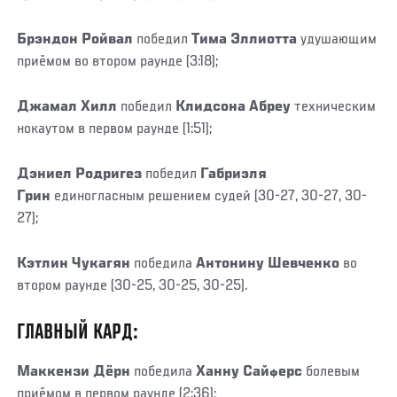
Брэндон Ройвал
победил
Тима Эллиотта
удушающим
приёмом во втором раунде (3:18);
Джамал Хилл
победил
Клидсона Абреу
техническим
нокаутом в первом раунде (1:51);
Дэниел Родригез
победил
Габриэля
Грин
единогласным решением судей (30-27, 30-27, 30-
27);
Кэтлин Чукагян
победила
Антонину Шевченко
во
втором раунде (30-25, 30-25, 30-25).
ГЛАВНЫЙ КАРД:
Маккензи Дёрн
победила
Ханну Сайферс
болевым
приёмом в первом раунде (2:36);