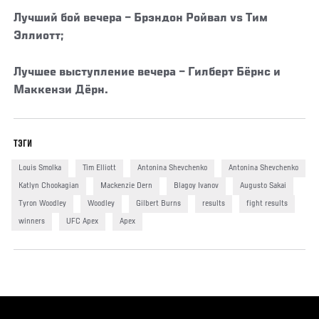
Лучший бой вечера – Брэндон Ройвал vs Тим
Эллиотт;
Лучшее выступление вечера – Гилберт Бёрнс и
Маккензи Дёрн.
ТЭГИ
Louis Smolka
Tim Elliott
Antonina Shevchenko
Antonina Shevchenko
Katlyn Chookagian
Mackenzie Dern
Blagoy Ivanov
Augusto Sakai
Tyron Woodley
Woodley
Gilbert Burns
results
fight results
winners
UFC Apex
Apex