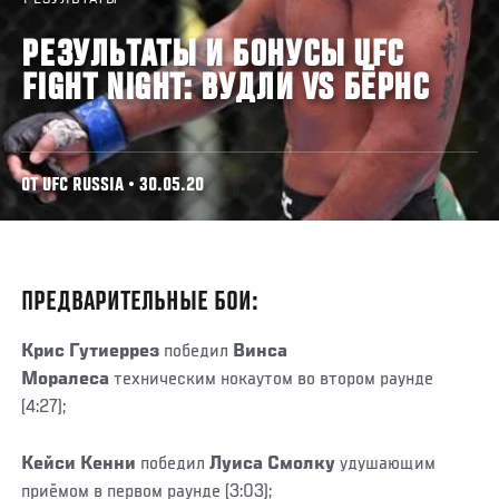
РЕЗУЛЬТАТЫ И БОНУСЫ UFC
FIGHT NIGHT: ВУДЛИ VS БЁРНС
ОТ UFC RUSSIA • 30.05.20
ПРЕДВАРИТЕЛЬНЫЕ БОИ:
Крис Гутиеррез
победил
Винса
Моралеса
техническим нокаутом во втором раунде
(4:27);
Кейси Кенни
победил
Луиса Смолку
удушающим
приёмом в первом раунде (3:03);