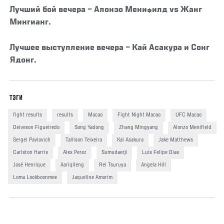
Лучший бой вечера
– Алонзо Менифилд vs Жанг
Мингианг.
Лучшее выступление вечера
– Кай Асакура и Сонг
Ядонг.
ТЭГИ
fight results
results
Macao
Fight Night Macao
UFC Macao
Deiveson Figueiredo
Song Yadong
Zhang Mingyang
Alonzo Menifield
Sergei Pavlovich
Tallison Teixeira
Kai Asakura
Jake Matthews
Carlston Harris
Alex Perez
Sumudaerji
Luis Felipe Dias
José Henrique
Aoriqileng
Rei Tsuruya
Angela Hill
Loma Lookboonmee
Jaqueline Amorim