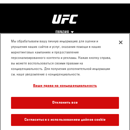
ЕВРАЗИЯ
Мы обрабатываем вашу личную информацию для оценки и
улучшения наших сайтов и услуг, оказания помощи в наших
Footer
О UFC
КОНТАКТЫ
ЮР. РАЗДЕЛ
маркетинговых кампаниях и предоставления
персонализированного контента и рекламы. Нажав кнопку справа,
Про ММА
Пресс-центр
Условия
вы можете воспользоваться своими правами на
Социальная
использования
конфиденциальность. Для получения дополнительной информации
ответственность
Политика
см. наше уведомление о конфиденциальности.
Вакансии
конфиденциальности
Ваши права на конфиденциальность
Магазин
Отклонить все
Согласиться с использованием файлов cookie