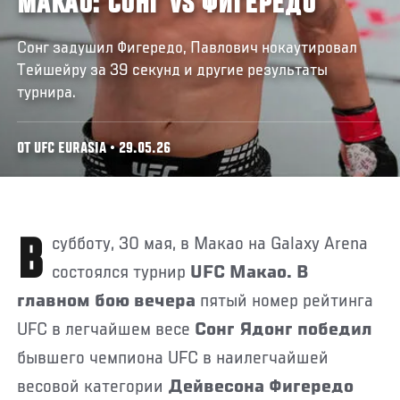
МАКАО: СОНГ VS ФИГЕРЕДО
Сонг задушил Фигередо, Павлович нокаутировал
Тейшейру за 39 секунд и другие результаты
турнира.
ОТ UFC EURASIA • 29.05.26
В субботу, 30 мая, в Макао на Galaxy Arena
состоялся турнир
UFC Макао. В
главном бою вечера
пятый номер рейтинга
UFC в легчайшем весе
Сонг Ядонг победил
бывшего чемпиона UFC в наилегчайшей
весовой категории
Дейвесона Фигередо