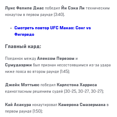
Луис Фелипе Диас
победил
Йи Сэка Ли
техническим
нокаутом в первом раунде (3:40).
Смотреть повтор UFC Макао: Сонг vs
Фигередо
Главный кард:
Поединок между
Алексом Перезом
и
Сумудаэржи
был признан несостоявшимся из-за удара
ниже пояса во втором раунде (1:45);
Джейк Мэттьюс
победил
Карлстона Харриса
единогласным решением судей
(30-25, 30-27, 30-27);
Кай Асакура
нокаутировал
Камерона Смазермана
в
первом раунде (1:50);