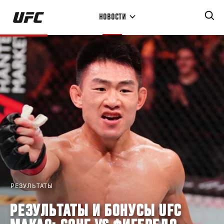
Перейти
НОВОСТИ
к
основному
содержанию
РЕЗУЛЬТАТЫ
РЕЗУЛЬТАТЫ И БОНУСЫ UFC