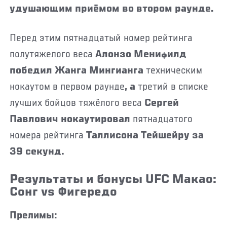
удушающим приёмом во втором раунде.
Перед этим пятнадцатый номер рейтинга
полутяжелого веса
Алонзо Менифилд
победил
Жанга Мингианга
техническим
нокаутом в первом раунде
, а
третий в списке
лучших бойцов тяжёлого веса
Сергей
Павлович нокаутировал
пятнадцатого
номера рейтинга
Таллисона Тейшейру за
39 секунд.
Результаты и бонусы UFC Макао:
Сонг vs Фигередо
Прелимы: