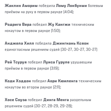
Жаклин Аморим
победила
Лому Локбунми
болевым
приёмом на руку в первом раунде (4:04);
Родриго Вера
победил
Жу Кангжи
техническим
нокаутом в первом раунде (1:50);
Анджела Хилл
победила
Джингнань Ксяон
единогласным решением судей (30-27, 30-27, 30-27)
Рей Тсуруя
победил
Луиса Гуруле
удушающим
приёмом в первом раунде (3:19);
Коди Хэддон
победил
Аори Кюиленга
техническим
нокаутом во втором раунде (2:11);
Хосе Соуза
победил
Динга Менга
раздельным
решением судей (30-27, 28-29, 29-28);