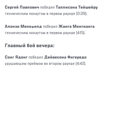
Сергей Павлович
победил
Таллисона Тейшейру
техническим нокаутом в первом раунде (0:39);
Алонзо Менифилд
победил
Жанга Мингианга
техническим нокаутом в первом раунде (4:15).
Главный бой вечера:
Сонг Ядонг
победил
Дейвесона Фигередо
удушающим приёмом во втором раунде (4:42).