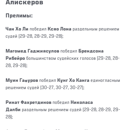
Алискеров
Прелимы:
Чан Хо Ли
победил
Ксяо Лона
раздельным решением
судей (29-28, 28-29, 29-28);
Магомед Гаджиясулов
победил
Брендсона
Рибейро
большинством судейских голосов (29-28, 28-
28, 29-28);
Муин Гафуров
победил
Кунг Хо Канга
единогласным
решением судей (30-27, 30-27, 30-27);
Ринат Фахретдинов
победил
Николаса
Далби
раздельным решением судей (29-28, 28-29, 29-
28);