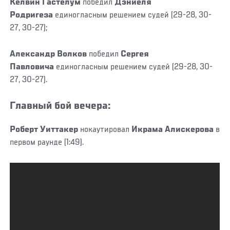
Келвин Гастелум
победил
Дэниеля
Родригеза
единогласным решением судей (29-28, 30-
27, 30-27);
Александр Волков
победил
Сергея
Павловича
единогласным решением судей (29-28, 30-
27, 30-27).
Главный бой вечера:
Роберт Уиттакер
нокаутировал
Икрама Алискерова
в
первом раунде (1:49).