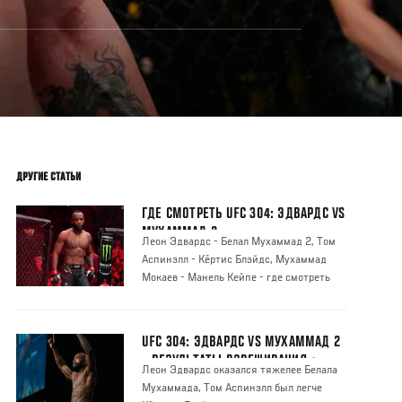
ДРУГИЕ СТАТЬИ
ГДЕ СМОТРЕТЬ UFC 304: ЭДВАРДС VS
МУХАММАД 2
Леон Эдвардс - Белал Мухаммад 2, Том
Аспинэлл - Кёртис Блэйдс, Мухаммад
Мокаев - Манель Кейпе - где смотреть
бес
UFC 304: ЭДВАРДС VS МУХАММАД 2
– РЕЗУЛЬТАТЫ ВЗВЕШИВАНИЯ +
Леон Эдвардс оказался тяжелее Белала
БИТВЫ ВЗГЛЯДОВ
Мухаммада, Том Аспинэлл был легче