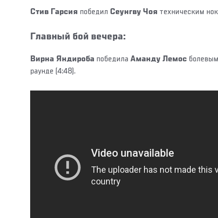
Стив Гарсия
победил
Сеунгву Чоя
техническим нока
Главный бой вечера:
Вирна Яндироба
победила
Аманду Лемос
болевым
раунде (4:48).