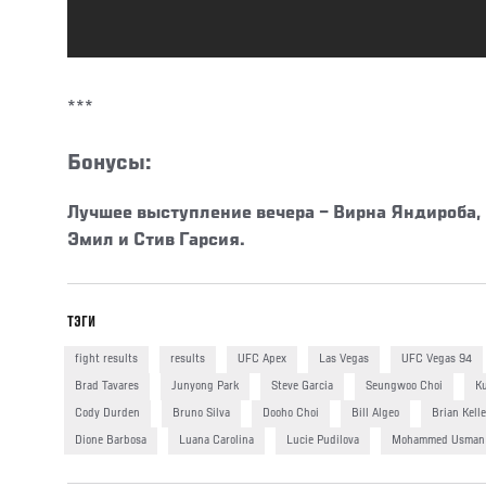
***
Бонусы:
Лучшее выступление вечера
– Вирна Яндироба,
Эмил и Стив Гарсия.
ТЭГИ
fight results
results
UFC Apex
Las Vegas
UFC Vegas 94
Brad Tavares
Junyong Park
Steve Garcia
Seungwoo Choi
Ku
Cody Durden
Bruno Silva
Dooho Choi
Bill Algeo
Brian Kell
Dione Barbosa
Luana Carolina
Lucie Pudilova
Mohammed Usman