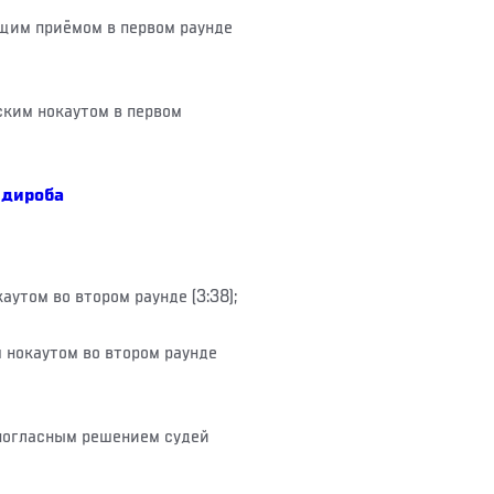
им приёмом в первом раунде
ским нокаутом в первом
ндироба
аутом во втором раунде (3:38);
 нокаутом во втором раунде
ногласным решением судей