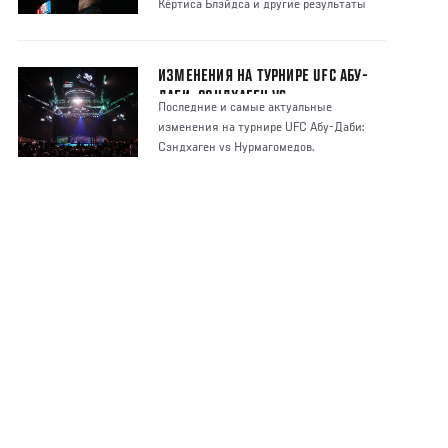
Кёртиса Блэйдса и другие результаты
взвеш
ИЗМЕНЕНИЯ НА ТУРНИРЕ UFC АБУ-
ДАБИ: СЭНДХАГЕН VS
Последние и самые актуальные
НУРМАГОМЕДОВ
изменения на турнире UFC Абу-Даби:
Сэндхаген vs Нурмагомедов.