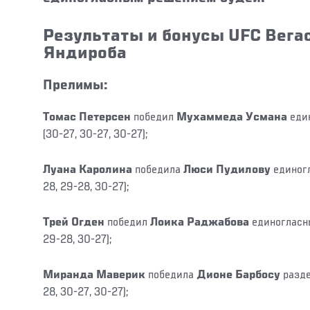
Результаты и бонусы UFC Вегас
Яндироба
Прелимы:
Томас Петерсен
победил
Мухаммеда Усмана
еди
(30-27, 30-27, 30-27);
Луана Каролина
победила
Люси Пудилову
единог
28, 29-28, 30-27);
Трей Огден
победил
Лоика Раджабова
единогласн
29-28, 30-27);
Миранда Маверик
победила
Дионе Барбосу
разде
28, 30-27, 30-27);