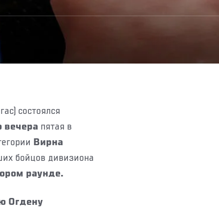
ю вечера
пятая в
тегории
Вирна
ших бойцов дивизиона
ором раунде.
ю Огдену