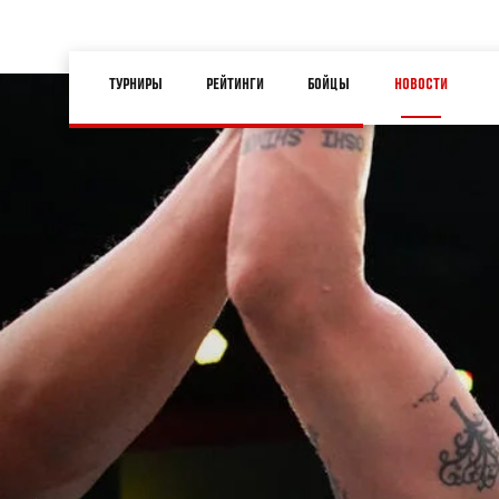
Перейти
к
Main
основному
ТУРНИРЫ
РЕЙТИНГИ
БОЙЦЫ
НОВОСТИ
navigation
содержанию