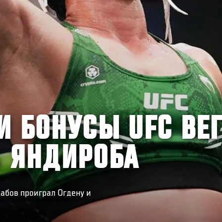
И БОНУСЫ UFC ВЕ
S ЯНДИРОБА
абов проиграл Огдену и