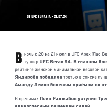
ОТ UFC EURASIA • 21.07.24
В ночь с 20 на 21 июля в UFC Apex (Лас-Вегас) состоялся
турнир
UFC Вегас 94. В главном бо
рейтинге женской минимальной весовой ка
Яндироба победила
третью в списке луч
Аманду Лемос болевым приёмом во вт
В прелимах
Лоик Раджабов уступил Тре
единогласным решением судей.