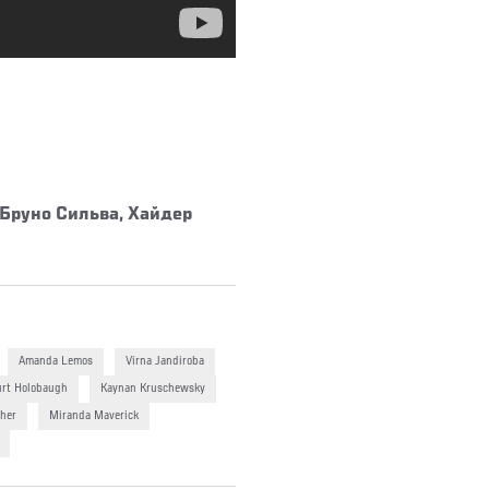
 Бруно Сильва, Хайдер
Amanda Lemos
Virna Jandiroba
rt Holobaugh
Kaynan Kruschewsky
eher
Miranda Maverick