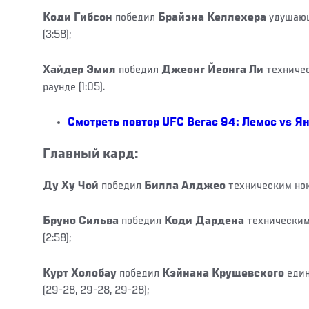
Коди Гибсон
победил
Брайэна Келлехера
удушающ
(3:58);
Хайдер Эмил
победил
Джеонг Йеонга Ли
техниче
раунде (1:05).
Смотреть повтор UFC Вегас 94: Лемос vs Я
Главный кард:
Ду Ху Чой
победил
Билла Алджео
техническим нок
Бруно Сильва
победил
Коди Дардена
техническим
(2:58);
Курт Холобау
победил
Кэйнана Крущевского
еди
(29-28, 29-28, 29-28);