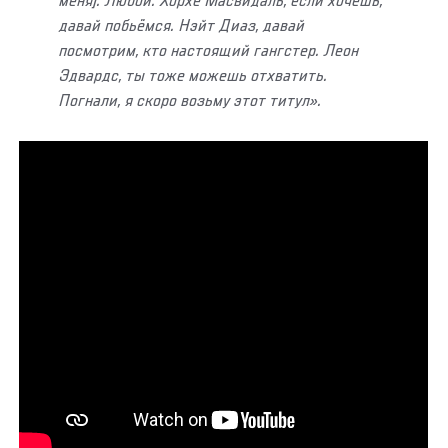
меня]. Любой. Хорхе Масвидаль, если хочешь,
давай побьёмся. Нэйт Диаз, давай
посмотрим, кто настоящий гангстер. Леон
Эдвардс, ты тоже можешь отхватить.
Погнали, я скоро возьму этот титул».