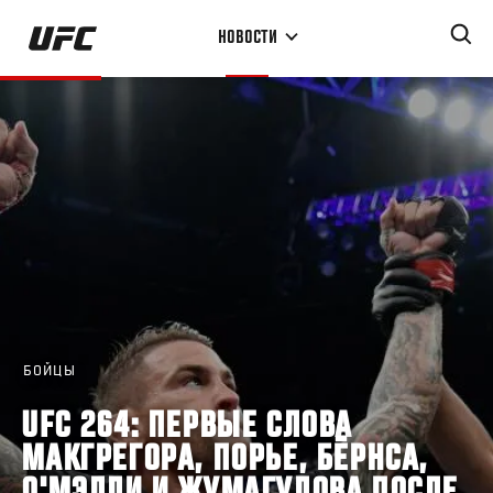
Перейти
НОВОСТИ
к
основному
содержанию
БОЙЦЫ
UFC 264: ПЕРВЫЕ СЛОВА
МАКГРЕГОРА, ПОРЬЕ, БЁРНСА,