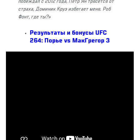
побеждал с 2012 года, Пётр Ян трясётся от
страха, Доминик Круз избегает меня. Роб
Фонт, где ты?»
Результаты и бонусы
UFC
264: Порье vs МакГрегор 3