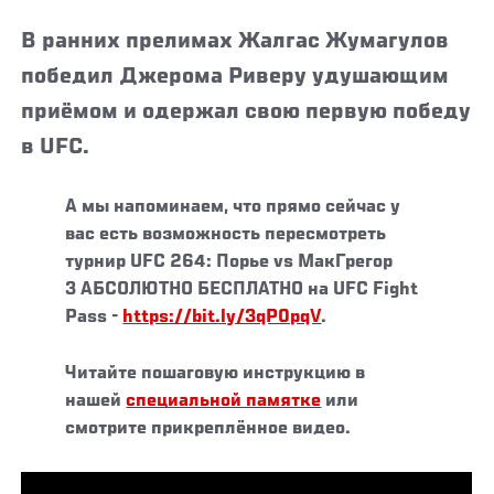
В ранних прелимах Жалгас Жумагулов
победил Джерома Риверу удушающим
приёмом и одержал свою первую победу
в UFC.
А мы напоминаем, что прямо сейчас у
вас есть возможность пересмотреть
турнир UFC 264: Порье vs МакГрегор
3 АБСОЛЮТНО БЕСПЛАТНО на UFC Fight
Pass -
https://bit.ly/3qP0pqV
.
Читайте пошаговую инструкцию в
нашей
специальной памятке
или
смотрите прикреплённое видео.