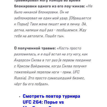
травмировал ногу Конора во время
блокировки одного из его лоу-киков:
«Не
было никакой блокировки. Он не
заблокировал ни один мой удар. [Обращается
к Порье]: Твоя жена пишет мне в личку. Эй,
детка, напиши ещё раз - пообщаемся. Жду
тебя на автопати. Пошёл ты».
О полученной травме:
«Кость просто
разломилась, и я ещё встал на эту ногу, как
Андерсон Силва в тот раз (в первом поединке
с Крисом Вайдманом, когда Силва получил
тяжелейший перелом ноги - прим. UFC
Russia). Это просто сумасшедший бизнес,
чёрт бы его побрал».
Смотреть повтор турнира
UFC 264: Порье vs