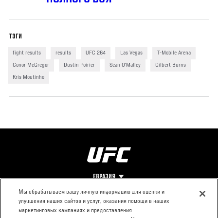
ПОЛНОГО БОЯ
ТЭГИ
fight results
results
UFC 264
Las Vegas
T-Mobile Arena
Conor McGregor
Dustin Poirier
Sean O'Malley
Gilbert Burns
Kris Moutinho
ЕВРАЗИЯ
Мы обрабатываем вашу личную информацию для оценки и
улучшения наших сайтов и услуг, оказания помощи в наших
Footer
О UFC
КОНТАКТЫ
ЮР. РАЗДЕЛ
маркетинговых кампаниях и предоставления