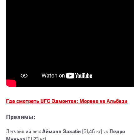
Где смотреть UFC Эдмонтон: Морено vs Альбази
Прелимы:
Легчайший вес:
Айманн Захаби
(61,46 кг) vs
Педро
Муньоз
(61,23 кг)