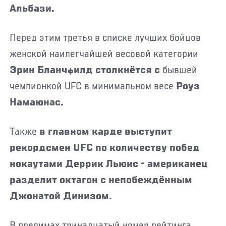
Альбази.
Перед этим третья в списке лучших бойцов
женской наилегчайшей весовой категории
Эрин Бланчфилд столкнётся с
бывшей
чемпионкой UFC в минимальном весе
Роуз
Намаюнас.
Также
в главном карде выступит
рекордсмен UFC по количеству побед
нокаутами Деррик Льюис - американец
разделит октагон с непобеждённым
Джонатой Динизом.
В прелимах тринадцатый номер рейтинга