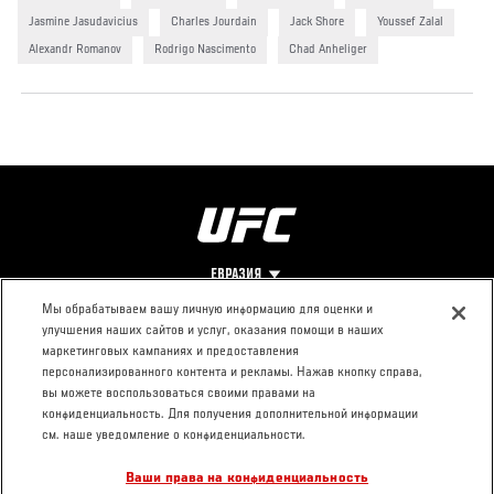
Jasmine Jasudavicius
Charles Jourdain
Jack Shore
Youssef Zalal
Alexandr Romanov
Rodrigo Nascimento
Chad Anheliger
ЕВРАЗИЯ
Мы обрабатываем вашу личную информацию для оценки и
улучшения наших сайтов и услуг, оказания помощи в наших
Footer
О UFC
КОНТАКТЫ
ЮР. РАЗДЕЛ
маркетинговых кампаниях и предоставления
персонализированного контента и рекламы. Нажав кнопку справа,
Про ММА
Пресс-центр
Условия
вы можете воспользоваться своими правами на
Социальная
использования
конфиденциальность. Для получения дополнительной информации
ответственность
Политика
см. наше уведомление о конфиденциальности.
Вакансии
конфиденциальности
Ваши права на конфиденциальность
Магазин