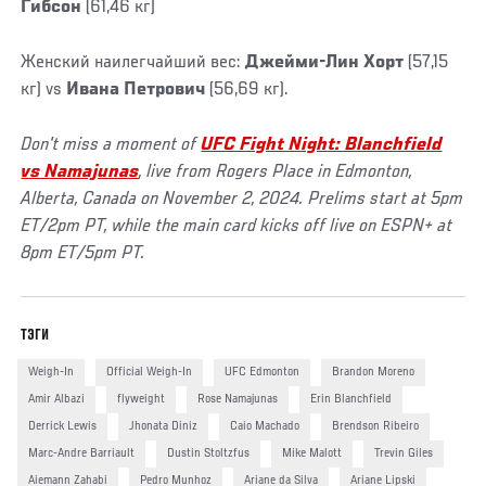
Гибсон
(61,46 кг)
Женский наилегчайший вес:
Джейми-Лин Хорт
(57,15
кг) vs
Ивана Петрович
(56,69 кг).
Don't miss a moment of
UFC Fight Night: Blanchfield
vs Namajunas
, live from Rogers Place in Edmonton,
Alberta, Canada on November 2, 2024. Prelims start at 5pm
ET/2pm PT, while the main card kicks off live on ESPN+ at
8pm ET/5pm PT.
ТЭГИ
Weigh-In
Official Weigh-In
UFC Edmonton
Brandon Moreno
Amir Albazi
flyweight
Rose Namajunas
Erin Blanchfield
Derrick Lewis
Jhonata Diniz
Caio Machado
Brendson Ribeiro
Marc-Andre Barriault
Dustin Stoltzfus
Mike Malott
Trevin Giles
Aiemann Zahabi
Pedro Munhoz
Ariane da Silva
Ariane Lipski