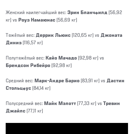
Женский наилегчайший вес:
Эрин Бланчфилд
(56,92
кг) vs
Роуз Намаюнас
(56,69 кг)
Тяжёлый вес:
Деррик Льюис
(120,65 кг) vs
Джоната
Диниз
(116,57 кг)
Полутяжёлый вес:
Кайо Мачадо
(92,98 кг) vs
Брендсон Рибейро
(92,98 кг)
Средний вес:
Марк-Андре Барио
(83,91 кг) vs
Дастин
Стольцфус
(84,14 кг)
Полусредний вес:
Майк Мэлотт
(77,33 кг) vs
Тревин
Джайлс
(77,11 кг)