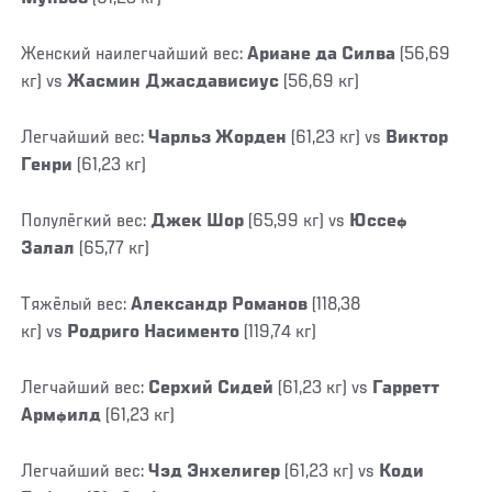
Женский наилегчайший вес:
Ариане да Силва
(56,69
кг) vs
Жасмин Джасдависиус
(56,69 кг)
Легчайший вес:
Чарльз Жорден
(61,23 кг) vs
Виктор
Генри
(61,23 кг)
Полулёгкий вес:
Джек Шор
(65,99 кг) vs
Юссеф
Залал
(65,77 кг)
Тяжёлый вес:
Александр Романов
(118,38
кг) vs
Родриго Насименто
(119,74 кг)
Легчайший вес:
Серхий Сидей
(61,23 кг) vs
Гарретт
Армфилд
(61,23 кг)
Легчайший вес:
Чэд Энхелигер
(61,23 кг) vs
Коди