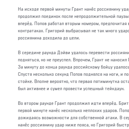
На исходе первой минуты Грант нанёс россиянину уда
продолжил поединок после непродолжительной паузы
вперёд. Попов работал вторым номером, предпочитая 
контратаках. Григорий выбрасывал не так много ударо
россиянина доходила до цели.
В середине раунда Дэйви удалось перевести россияни
подняться, но не преуспел. Впрочем, Грант не наносил
За минуту до конца раунда российскому бойцу удалось
Спустя несколько секунд Попов поднялся на ноги, и 
стойке. Вполне вероятно, что первая пятиминутка ост
был активнее и сумел провести успешный тейкдаун.
Во втором раунде Грант продолжил идти вперёд. Брит
первой минуте нанёс несколько неплохих ударов. Поп
дожидаясь возможности для собственной атаки. В се
нанёс россиянину удар ниже пояса, но Григорий быстр