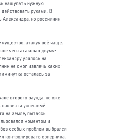
сь нащупать нужную
 действовать руками. В
 Александра, но россиянин
имущество, атакуя всё чаще.
сле чего атаковал двумя-
лександру удалось на
янин не смог извлечь каких-
тиминутка осталась за
але второго раунда, но уже
ь провести успешный
та на земле, пытаясь
ользовался моментом и
 без особых проблем выбрался
ил контролировать соперника.