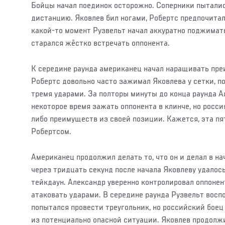
Бойцы начал поединок осторожно. Соперники пытали
дистанцию. Яковлев бил ногами, Робертс предпочитал
какой-то момент Рузвельт начал аккуратно поджимать
старался жёстко встречать оппонента.
К середине раунда американец начал наращивать пре
Робертс довольно часто зажимал Яковлева у сетки, по
тремя ударами. За полторы минуты до конца раунда А
некоторое время зажать оппонента в клинче, но росси
либо преимуществ из своей позиции. Кажется, эта пя
Робертсом.
Американец продолжил делать то, что он и делал в нач
через тридцать секунд после начала Яковлеву удалос
тейкдаун. Александр уверенно контролировал оппонен
атаковать ударами. В середине раунда Рузвельт восп
попытался провести треугольник, но российский боец
из потенциально опасной ситуации. Яковлев продолж