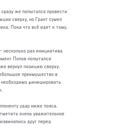
 сразу же попытался провести
иции сверху, но Грант сумел
ка. Пока что всё идет к тому,
 – несколько раз инициатива
момент Попов попытался
же вернул позицию сверху.
 небольшое преимущество в
у необходимо финишировать
ю.
поненту удар ниже пояса.
отметить очень уважительное
извинялись друг перед