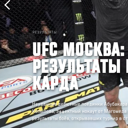
РЕЗУЛЬТАТЫ
UFC МОСКВА:
РЕЗУЛЬТАТЫ 
КАРДА
Неудачные дебютные поединки Абубакара
Копылова, эффектный нокаут от Магомеда 
результаты боёв, открывавших турнир в с