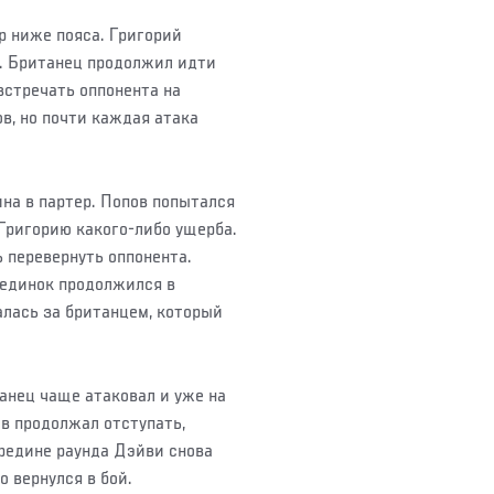
р ниже пояса. Григорий
. Британец продолжил идти
встречать оппонента на
в, но почти каждая атака
на в партер. Попов попытался
 Григорию какого-либо ущерба.
 перевернуть оппонента.
поединок продолжился в
алась за британцем, который
анец чаще атаковал и уже на
ов продолжал отступать,
редине раунда Дэйви снова
о вернулся в бой.