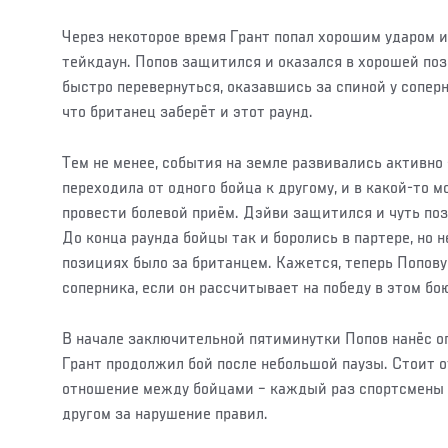
Через некоторое время Грант попал хорошим ударом и
тейкдаун. Попов защитился и оказался в хорошей поз
быстро перевернуться, оказавшись за спиной у соперни
что британец заберёт и этот раунд.
Тем не менее, события на земле развивались активно
переходила от одного бойца к другому, и в какой-то 
провести болевой приём. Дэйви защитился и чуть поз
До конца раунда бойцы так и боролись в партере, но
позициях было за британцем. Кажется, теперь Попов
соперника, если он рассчитывает на победу в этом бо
В начале заключительной пятиминутки Попов нанёс оп
Грант продолжил бой после небольшой паузы. Стоит 
отношение между бойцами – каждый раз спортсмены 
другом за нарушение правил.