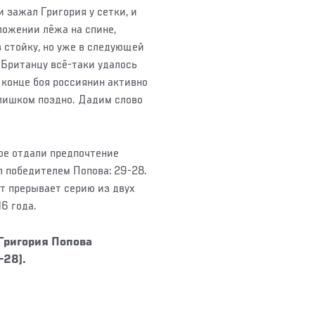
 зажал Григория у сетки, и
ложении лёжа на спине,
в стойку, но уже в следующей
 Британцу всё-таки удалось
 конце боя россиянин активно
слишком поздно. Дадим слово
ое отдали предпочтение
ёл победителем Попова: 29-28.
т прерывает серию из двух
6 года.
Григория Попова
-28).