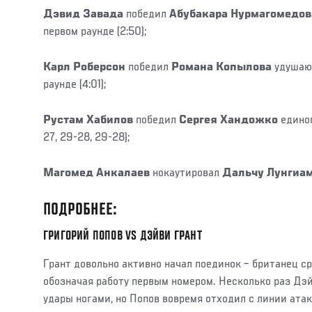
Дэвид Завада
победил
Абубакара Нурмагомедо
первом раунде (2:50);
Карл Роберсон
победил
Романа Копылова
удушаю
раунде (4:01);
Рустам Хабилов
победил
Сергея Хандожко
едино
27, 29-28, 29-28);
Магомед Анкалаев
нокаутировал
Дальчу Лунгиа
ПОДРОБНЕЕ:
ГРИГОРИЙ ПОПОВ VS ДЭЙВИ ГРАНТ
Грант довольно активно начал поединок – британец ср
обозначая работу первым номером. Несколько раз Дэ
удары ногами, но Попов вовремя отходил с линии атак