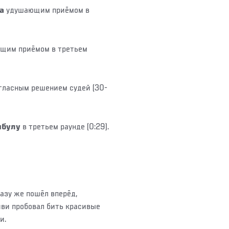
ва
удушающим приёмом в
щим приёмом в третьем
гласным решением судей (30-
мбулу
в третьем раунде (0:29).
азу же пошёл вперёд,
йви пробовал бить красивые
и.