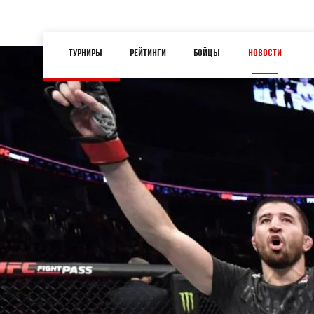
Перейти
к
Main
основному
ТУРНИРЫ
РЕЙТИНГИ
БОЙЦЫ
НОВОСТИ
navigation
содержанию