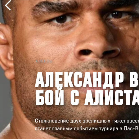
АНОНСЫ
АЛЕКСАНДР В
БОЙ С АЛИС
Столкновение двух зрелищных тяжеловесо
станет главным событием турнира в Лас-В