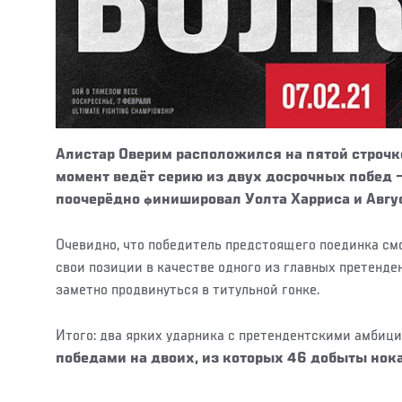
Алистар Оверим расположился на пятой строчк
момент ведёт серию из двух досрочных побед
поочерёдно финишировал Уолта Харриса и Август
Очевидно, что победитель предстоящего поединка см
свои позиции в качестве одного из главных претенден
заметно продвинуться в титульной гонке.
Итого: два ярких ударника с претендентскими амбиц
победами на двоих, из которых 46 добыты нок