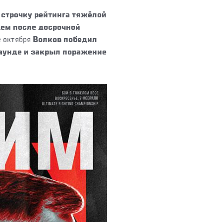
строчку рейтинга тяжёлой
цем после досрочной
е октября
Волков победил
аунде и закрыл поражение