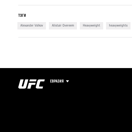
ТЭГИ
Alexander Volkov
Alistair Overeem
Heavyweight
heavyweights
ЕВРАЗИЯ