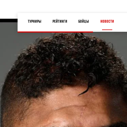
Перейти
к
Main
основному
ТУРНИРЫ
РЕЙТИНГИ
БОЙЦЫ
НОВОСТИ
navigation
содержанию