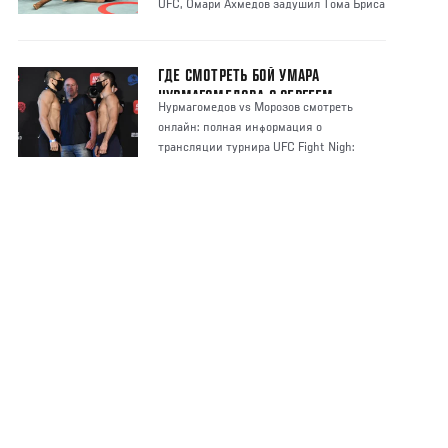
UFC, Омари Ахмедов задушил Тома Бриса
и други
ГДЕ СМОТРЕТЬ БОЙ УМАРА
НУРМАГОМЕДОВА С СЕРГЕЕМ
Нурмагомедов vs Морозов смотреть
МОРОЗОВЫМ
онлайн: полная информация о
трансляции турнира UFC Fight Nigh:
Киеса vs Мэгни с