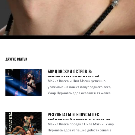
ДРУГИЕ СТАТЬИ
БОЙЦОВСКИЙ ОСТРОВ 8:
РЕЗУЛЬТАТЫ ОФИЦИАЛЬНОЙ
Майкл Киеса и Нил Мэгни успешно
ЦЕРЕМОНИИ ВЗВЕШИВАНИЯ
уложились в лимит полусреднего веса,
Умар Нурмагомедов оказался тяжелее
Сергея Морозо
РЕЗУЛЬТАТЫ И БОНУСЫ UFC
БОЙЦОВСКИЙ ОСТРОВ 8: КИЕСА VS
Майкл Киеса победил Нила Мэгни, Умар
МЭГНИ
Нурмагомедов успешно дебютировал в