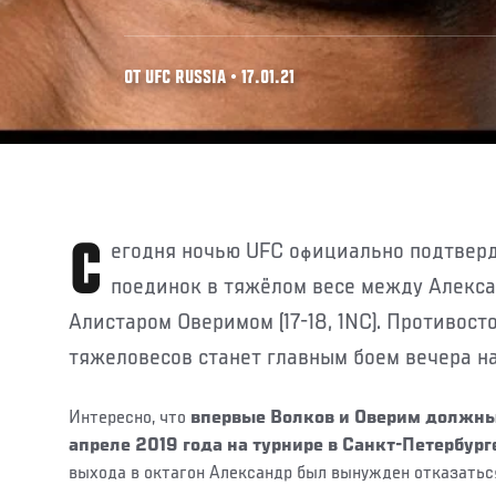
ОТ UFC RUSSIA • 17.01.21
Сегодня ночью UFC официально подтвердила рейтинговый
поединок в тяжёлом весе между Алекса
Алистаром Оверимом (17-18, 1NC). Противос
тяжеловесов станет главным боем вечера на
Интересно, что
впервые Волков и Оверим должны
апреле 2019 года на турнире в Санкт-Петербург
выхода в октагон Александр был вынужден отказатьс