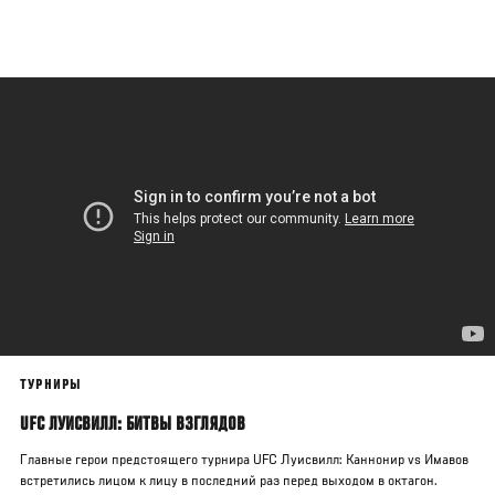
Перейти
к
основному
содержанию
ТУРНИРЫ
UFC ЛУИСВИЛЛ: БИТВЫ ВЗГЛЯДОВ
Главные герои предстоящего турнира UFC Луисвилл: Каннонир vs Имавов
встретились лицом к лицу в последний раз перед выходом в октагон.