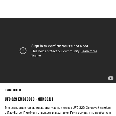
Перейти
к
основному
содержанию
EMBEDDED
UFC 329 EMBEDDED - ЭПИЗОД 1
Эксклюзивные кадры из жизни главных героев UFC 329: Холлоуэй прибыл
в Лас-Вегас, Пимблетт отдыхает в аквапарке, Грин выходит на пробежку в