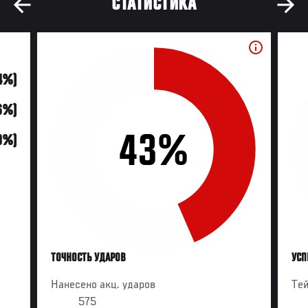
СТАТИСТИКА
4%)
6%)
43%
0%)
ТОЧНОСТЬ УДАРОВ
УСП
Нанесено акц. ударов
Те
575