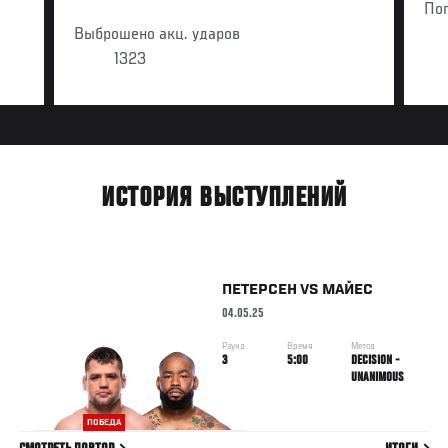
По
Выброшено акц. ударов
1323
ИСТОРИЯ ВЫСТУПЛЕНИЙ
ПЕТЕРСЕН
VS
МАЙЕС
04.05.25
Раунд
Время
Метод
3
5:00
DECISION -
UNANIMOUS
ПОБЕДА