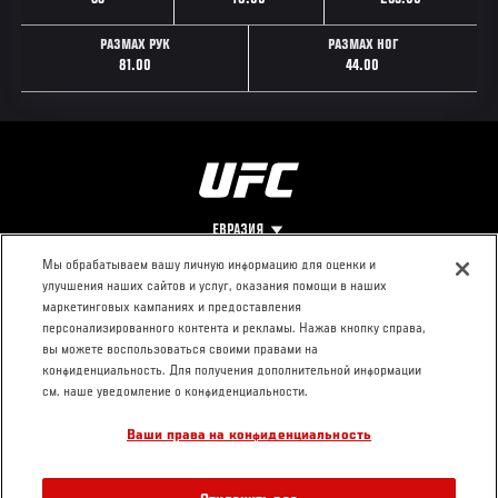
РАЗМАХ РУК
РАЗМАХ НОГ
81.00
44.00
ЕВРАЗИЯ
Мы обрабатываем вашу личную информацию для оценки и
улучшения наших сайтов и услуг, оказания помощи в наших
Footer
О UFC
КОНТАКТЫ
ЮР. РАЗДЕЛ
маркетинговых кампаниях и предоставления
персонализированного контента и рекламы. Нажав кнопку справа,
Про ММА
Пресс-центр
Условия
вы можете воспользоваться своими правами на
Социальная
использования
конфиденциальность. Для получения дополнительной информации
ответственность
Политика
см. наше уведомление о конфиденциальности.
Вакансии
конфиденциальности
Ваши права на конфиденциальность
Магазин