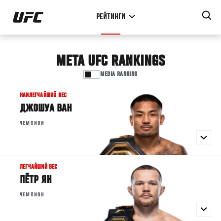
Перейти
РЕЙТИНГИ
к
основному
содержанию
META UFC RANKINGS
MEDIA RANKING
META
MEDIA
НАИЛЕГЧАЙШИЙ ВЕС
ДЖОШУА ВАН
ЧЕМПИОН
ЛЕГЧАЙШИЙ ВЕС
ПЁТР ЯН
ЧЕМПИОН