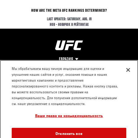
HOW ARE THE META UFC RANKINGS DETERMINED?
LAST UPDATED: SATURDAY, AUG. 01
НОВ - НОВИЧОК В РЕЙТИНГАХ
ЕВРАЗИЯ
Мы обрабатываем вашу личную информацию для оценки и
улучшения наших сайтов и услуг, оказания помощи в наших
Footer
О UFC
КОНТАКТЫ
ЮР. РАЗДЕЛ
маркетинговых кампаниях и предоставления
персонализированного контента и рекламы. Нажав кнопку справа,
Про ММА
Пресс-центр
Условия
вы можете воспользоваться своими правами на
Социальная
использования
конфиденциальность. Для получения дополнительной информации
ответственность
Политика
см. наше уведомление о конфиденциальности.
Вакансии
конфиденциальности
Ваши права на конфиденциальность
Магазин
Отклонить все