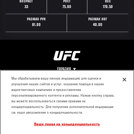
ВОЗРАСТ
РОСТ
ВЕС
33
75.00
170.50
РАЗМАХ РУК
РАЗМАХ НОГ
81.00
40.00
ЕВРАЗИЯ
Мы обрабатываем вашу личную информацию для оценки и
улучшения наших сайтов и услуг, оказания помощи в наших
Footer
О UFC
КОНТАКТЫ
ЮР. РАЗДЕЛ
маркетинговых кампаниях и предоставления
персонализированного контента и рекламы. Нажав кнопку справа,
Про ММА
Пресс-центр
Условия
вы можете воспользоваться своими правами на
Социальная
использования
конфиденциальность. Для получения дополнительной информации
ответственность
Политика
см. наше уведомление о конфиденциальности.
Вакансии
конфиденциальности
Ваши права на конфиденциальность
Магазин