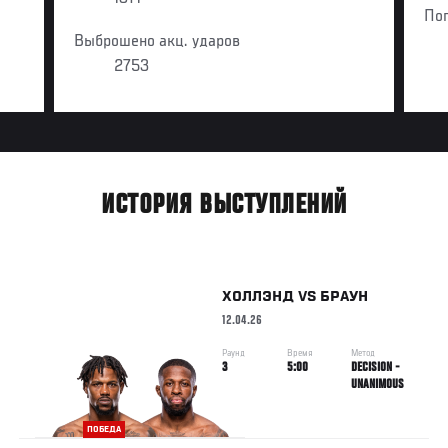
По
Выброшено акц. ударов
2753
ИСТОРИЯ ВЫСТУПЛЕНИЙ
ХОЛЛЭНД
VS
БРАУН
12.04.26
Раунд
Время
Метод
3
5:00
DECISION -
UNANIMOUS
ПОБЕДА