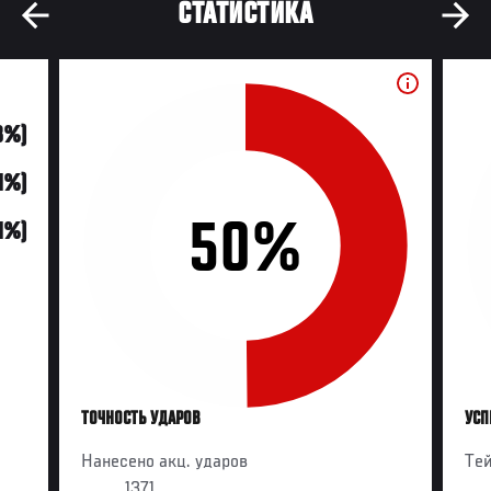
СТАТИСТИКА
48%)
21%)
50%
31%)
ТОЧНОСТЬ УДАРОВ
УСП
Нанесено акц. ударов
Те
1371