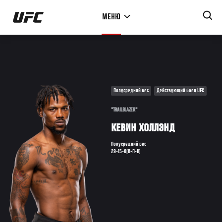
Перейти
МЕНЮ
к
основному
содержанию
Полусредний вес
Действующий боец UFC
"TRAILBLAZER"
КЕВИН ХОЛЛЭНД
Полусредний вес
29-15-0(В-П-Н)