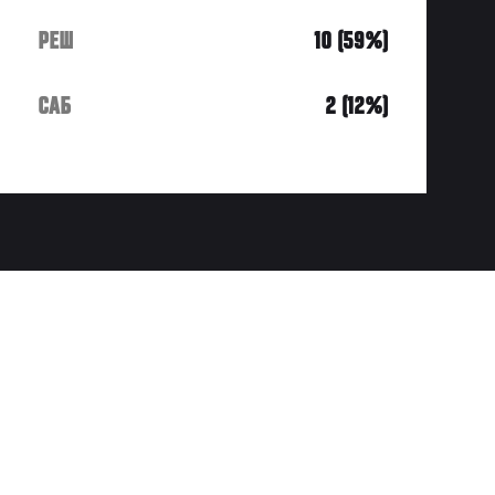
РЕШ
10 (59%)
САБ
2 (12%)