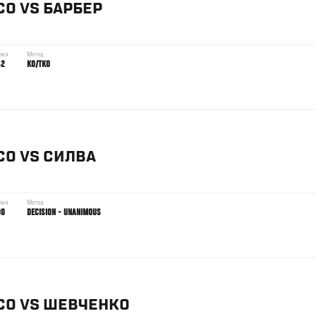
СО
VS
БАРБЕР
емя
Метод
42
KO/TKO
СО
VS
СИЛВА
емя
Метод
00
DECISION - UNANIMOUS
СО
VS
ШЕВЧЕНКО