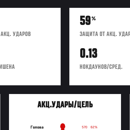
59
%
 АКЦ. УДАРОВ
ЗАЩИТА ОТ АКЦ. УДА
0.13
ИШЕНА
НОКДАУНОВ/СРЕД.
АКЦ.УДАРЫ/ЦЕЛЬ
Голова
570
62%