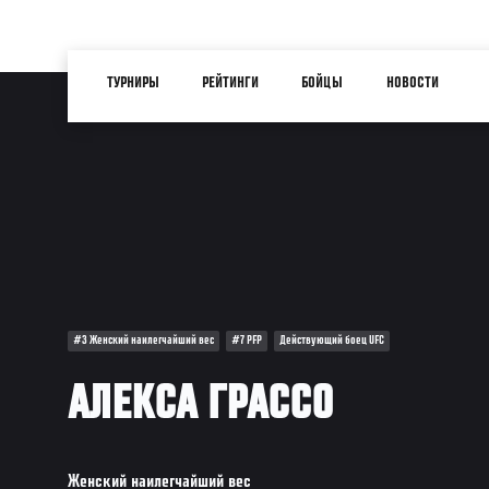
Перейти
к
Main
основному
ТУРНИРЫ
РЕЙТИНГИ
БОЙЦЫ
НОВОСТИ
navigation
содержанию
#3 Женский наилегчайший вес
#7 PFP
Действующий боец UFC
АЛЕКСА ГРАССО
Женский наилегчайший вес