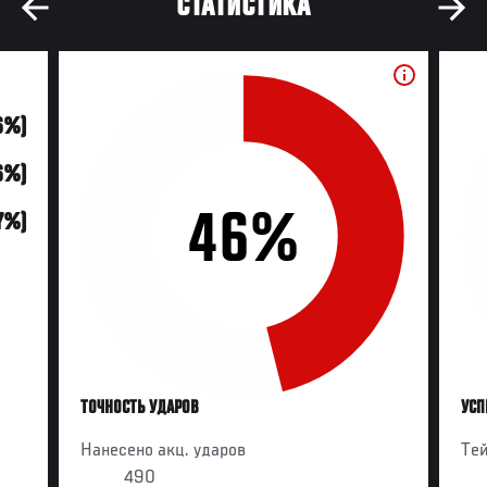
СТАТИСТИКА
6%)
6%)
46%
7%)
ТОЧНОСТЬ УДАРОВ
УСП
Нанесено акц. ударов
Те
490