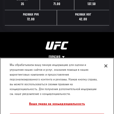
35
71.00
137.50
РАЗМАХ РУК
РАЗМАХ НОГ
72.00
42.00
ЕВРАЗИЯ
Мы обрабатываем вашу личную информацию для оценки и
улучшения наших сайтов и услуг, оказания помощи в наших
Footer
О UFC
КОНТАКТЫ
ЮР. РАЗДЕЛ
маркетинговых кампаниях и предоставления
персонализированного контента и рекламы. Нажав кнопку справа,
Про ММА
Пресс-центр
Условия
вы можете воспользоваться своими правами на
Социальная
использования
конфиденциальность. Для получения дополнительной информации
ответственность
Политика
см. наше уведомление о конфиденциальности.
Вакансии
конфиденциальности
Ваши права на конфиденциальность
Магазин