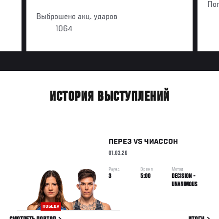
По
Выброшено акц. ударов
1064
ИСТОРИЯ ВЫСТУПЛЕНИЙ
ПЕРЕЗ
VS
ЧИАССОН
01.03.26
Раунд
Время
Метод
3
5:00
DECISION -
UNANIMOUS
ПОБЕДА