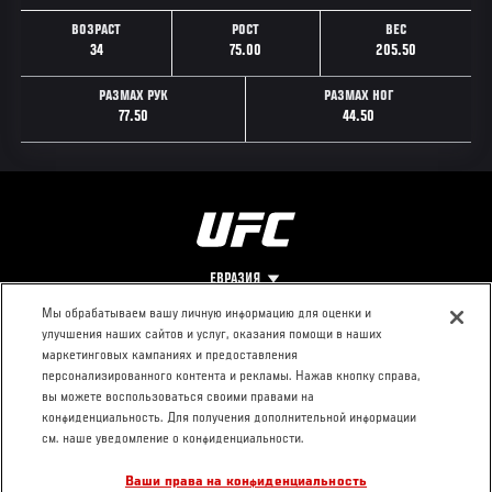
ВОЗРАСТ
РОСТ
ВЕС
34
75.00
205.50
РАЗМАХ РУК
РАЗМАХ НОГ
77.50
44.50
ЕВРАЗИЯ
Мы обрабатываем вашу личную информацию для оценки и
улучшения наших сайтов и услуг, оказания помощи в наших
Footer
О UFC
КОНТАКТЫ
ЮР. РАЗДЕЛ
маркетинговых кампаниях и предоставления
персонализированного контента и рекламы. Нажав кнопку справа,
Про ММА
Пресс-центр
Условия
вы можете воспользоваться своими правами на
Социальная
использования
конфиденциальность. Для получения дополнительной информации
ответственность
Политика
см. наше уведомление о конфиденциальности.
Вакансии
конфиденциальности
Ваши права на конфиденциальность