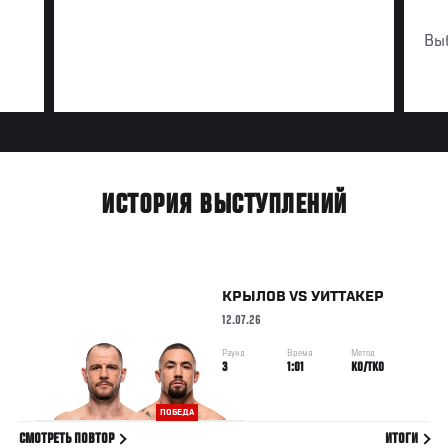
Вы
ИСТОРИЯ ВЫСТУПЛЕНИЙ
КРЫЛОВ
VS
УИТТАКЕР
12.07.26
Раунд
Время
Метод
3
1:01
KO/TKO
ПОБЕДА
СМОТРЕТЬ ПОВТОР
ИТОГИ