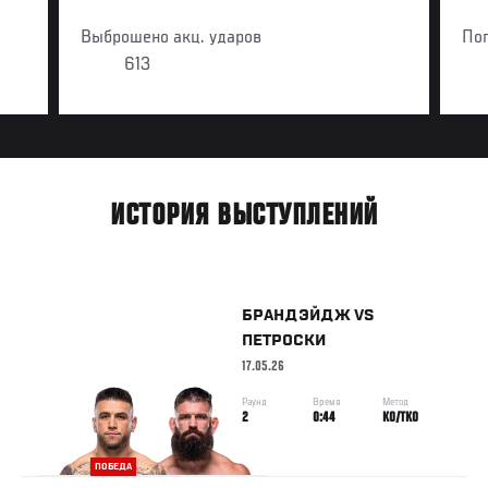
Выброшено акц. ударов
По
613
ИСТОРИЯ ВЫСТУПЛЕНИЙ
БРАНДЭЙДЖ
VS
ПЕТРОСКИ
17.05.26
Раунд
Время
Метод
2
0:44
KO/TKO
ПОБЕДА