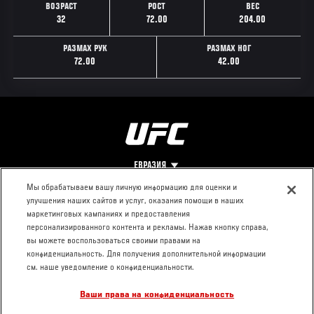
ВОЗРАСТ
РОСТ
ВЕС
32
72.00
204.00
РАЗМАХ РУК
РАЗМАХ НОГ
72.00
42.00
ЕВРАЗИЯ
Мы обрабатываем вашу личную информацию для оценки и
улучшения наших сайтов и услуг, оказания помощи в наших
Footer
О UFC
КОНТАКТЫ
ЮР. РАЗДЕЛ
маркетинговых кампаниях и предоставления
персонализированного контента и рекламы. Нажав кнопку справа,
Про ММА
Пресс-центр
Условия
вы можете воспользоваться своими правами на
Социальная
использования
конфиденциальность. Для получения дополнительной информации
ответственность
Политика
см. наше уведомление о конфиденциальности.
Вакансии
конфиденциальности
Ваши права на конфиденциальность
Магазин