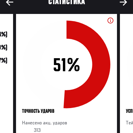
СТАТИСТИКА
4%)
(9%)
51%
7%)
ТОЧНОСТЬ УДАРОВ
УСП
Нанесено акц. ударов
Те
313