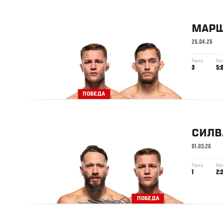
МАР
26.04.26
Раунд
Вр
3
5:
ПОБЕДА
СИЛВ
01.03.26
Раунд
Вр
1
2:
ПОБЕДА