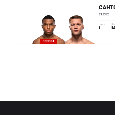
САНТ
09.03.25
Раунд
Вр
3
5:
ПОБЕДА