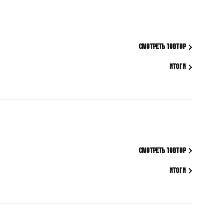
СМОТРЕТЬ ПОВТОР
ИТОГИ
СМОТРЕТЬ ПОВТОР
ИТОГИ