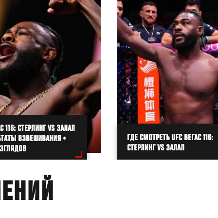
С 116: СТЕРЛИНГ VS ЗАЛАЛ
ГДЕ СМОТРЕТЬ UFC ВЕГАС 116:
ЬТАТЫ ВЗВЕШИВАНИЯ +
СТЕРЛИНГ VS ЗАЛАЛ
ЗГЛЯДОВ
ЛЕНИЙ