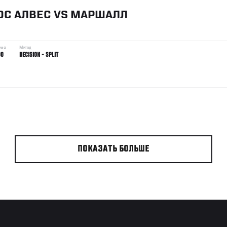
ОС АЛВЕС
VS
МАРШАЛЛ
емя
Метод
00
DECISION - SPLIT
ПОКАЗАТЬ БОЛЬШЕ