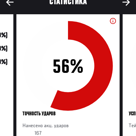
СТАТИСТИКА
0%)
0%)
56%
0%)
ТОЧНОСТЬ УДАРОВ
УСП
Нанесено акц. ударов
Те
167