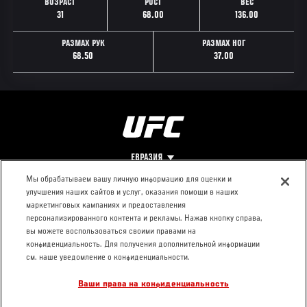
ВОЗРАСТ
РОСТ
ВЕС
31
68.00
136.00
РАЗМАХ РУК
РАЗМАХ НОГ
68.50
37.00
ЕВРАЗИЯ
Мы обрабатываем вашу личную информацию для оценки и
улучшения наших сайтов и услуг, оказания помощи в наших
Footer
О UFC
КОНТАКТЫ
ЮР. РАЗДЕЛ
маркетинговых кампаниях и предоставления
персонализированного контента и рекламы. Нажав кнопку справа,
Про ММА
Пресс-центр
Условия
вы можете воспользоваться своими правами на
Социальная
использования
конфиденциальность. Для получения дополнительной информации
ответственность
Политика
см. наше уведомление о конфиденциальности.
Вакансии
конфиденциальности
Ваши права на конфиденциальность
Магазин