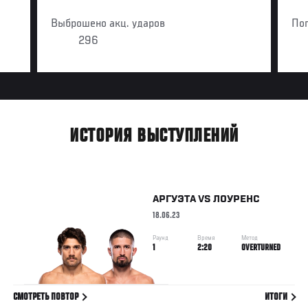
Выброшено акц. ударов
По
296
ИСТОРИЯ ВЫСТУПЛЕНИЙ
АРГУЭТА
VS
ЛОУРЕНС
18.06.23
Раунд
Время
Метод
1
2:20
OVERTURNED
СМОТРЕТЬ ПОВТОР
ИТОГИ