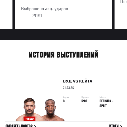
По
Выброшено акц. ударов
2091
ИСТОРИЯ ВЫСТУПЛЕНИЙ
ВУД
VS
КЕЙТА
21.03.26
Раунд
Время
Метод
3
5:00
DECISION -
SPLIT
ПОБЕДА
СМОТРЕТЬ ПОВТОР
ИТОГИ