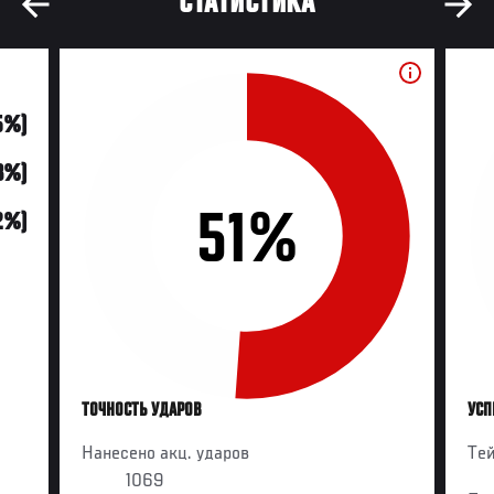
СТАТИСТИКА
5%)
43%)
51%
2%)
ТОЧНОСТЬ УДАРОВ
УСП
Нанесено акц. ударов
Те
1069