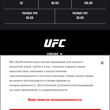
32
66.00
145.00
РАЗМАХ РУК
РАЗМАХ НОГ
69.00
39.00
ЕВРАЗИЯ
Мы обрабатываем вашу личную информацию для оценки и
улучшения наших сайтов и услуг, оказания помощи в наших
Footer
О UFC
КОНТАКТЫ
ЮР. РАЗДЕЛ
маркетинговых кампаниях и предоставления
персонализированного контента и рекламы. Нажав кнопку справа,
Про ММА
Пресс-центр
Условия
вы можете воспользоваться своими правами на
Социальная
использования
конфиденциальность. Для получения дополнительной информации
ответственность
Политика
см. наше уведомление о конфиденциальности.
Вакансии
конфиденциальности
Ваши права на конфиденциальность
Магазин