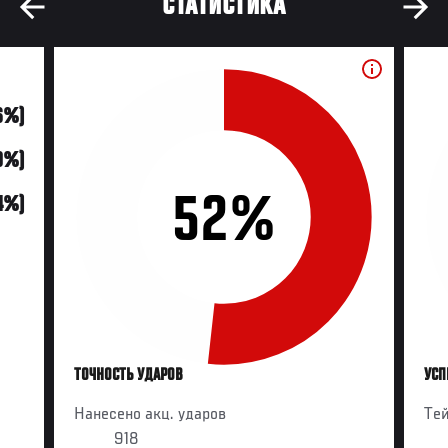
СТАТИСТИКА
6%)
50%)
52%
14%)
ТОЧНОСТЬ УДАРОВ
УСП
Нанесено акц. ударов
Те
918