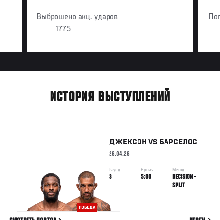
Выброшено акц. ударов
По
1775
ИСТОРИЯ ВЫСТУПЛЕНИЙ
ДЖЕКСОН
VS
БАРСЕЛОС
26.04.26
Раунд
Время
Метод
3
5:00
DECISION -
SPLIT
ПОБЕДА