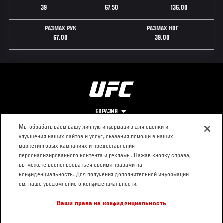
39
67.50
136.00
РАЗМАХ РУК
РАЗМАХ НОГ
67.00
39.00
ЕВРАЗИЯ
Мы обрабатываем вашу личную информацию для оценки и
улучшения наших сайтов и услуг, оказания помощи в наших
Footer
О UFC
КОНТАКТЫ
ЮР. РАЗДЕЛ
маркетинговых кампаниях и предоставления
персонализированного контента и рекламы. Нажав кнопку справа,
Про ММА
Пресс-центр
Условия
вы можете воспользоваться своими правами на
Социальная
использования
конфиденциальность. Для получения дополнительной информации
ответственность
Политика
см. наше уведомление о конфиденциальности.
Вакансии
конфиденциальности
Ваши права на конфиденциальность
Магазин