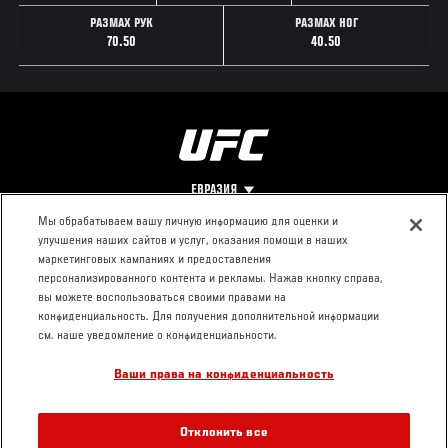
РАЗМАХ РУК
РАЗМАХ НОГ
70.50
40.50
ЕВРАЗИЯ
Мы обрабатываем вашу личную информацию для оценки и
улучшения наших сайтов и услуг, оказания помощи в наших
Footer
О UFC
КОНТАКТЫ
ЮР. РАЗДЕЛ
маркетинговых кампаниях и предоставления
персонализированного контента и рекламы. Нажав кнопку справа,
Про ММА
Пресс-центр
Условия
вы можете воспользоваться своими правами на
Социальная
использования
конфиденциальность. Для получения дополнительной информации
ответственность
Политика
см. наше уведомление о конфиденциальности.
Вакансии
конфиденциальности
Ваши права на конфиденциальность
Магазин
Отклонить все