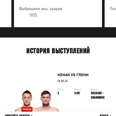
Выброшено акц. ударов
По
1105
ИСТОРИЯ ВЫСТУПЛЕНИЙ
КЕНАН
VS
ГЛЕНН
18.08.24
Раунд
Время
Метод
3
5:00
DECISION -
UNANIMOUS
ПОБЕДА