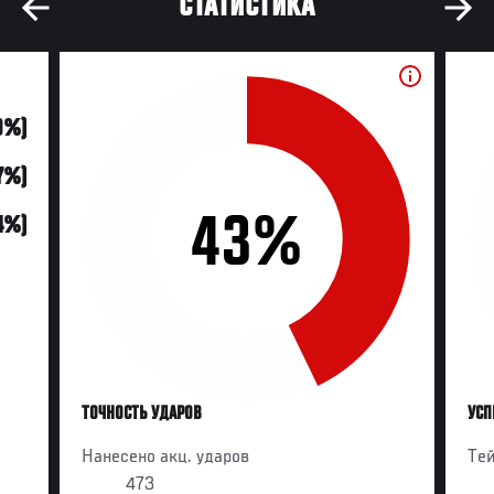
СТАТИСТИКА
9%)
7%)
43%
14%)
ТОЧНОСТЬ УДАРОВ
УСП
Нанесено акц. ударов
Те
473