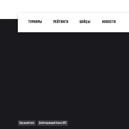
Перейти
к
Main
основному
ТУРНИРЫ
РЕЙТИНГИ
БОЙЦЫ
НОВОСТИ
navigation
содержанию
Средний вес
Действующий боец UFC