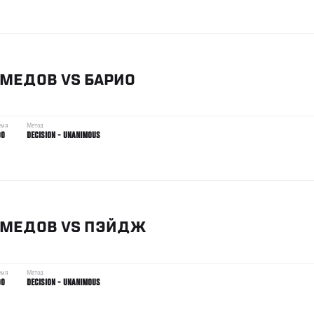
ОМЕДОВ
VS
БАРИО
емя
Метод
00
DECISION - UNANIMOUS
ОМЕДОВ
VS
ПЭЙДЖ
емя
Метод
00
DECISION - UNANIMOUS