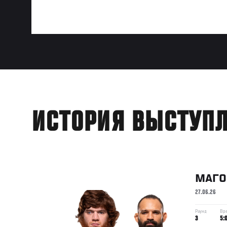
ИСТОРИЯ ВЫСТУП
МАГ
27.06.26
Раунд
Вр
3
5: