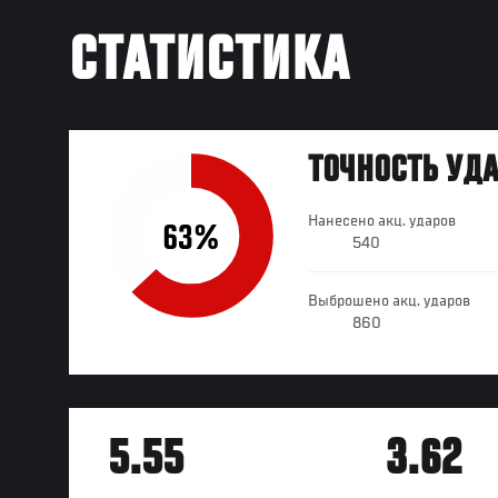
СТАТИСТИКА
ТОЧНОСТЬ УД
Нанесено акц. ударов
63%
540
Выброшено акц. ударов
860
5.55
3.62