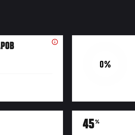
АРОВ
0%
45
%