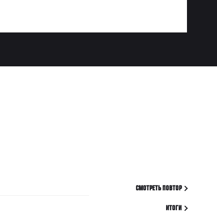
СМОТРЕТЬ ПОВТОР
ИТОГИ