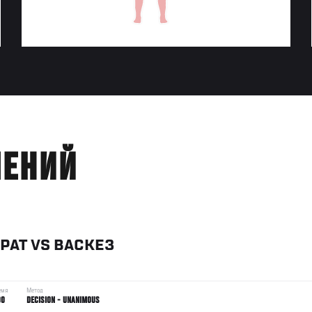
ЛЕНИЙ
РАТ
VS
ВАСКЕЗ
емя
Метод
00
DECISION - UNANIMOUS