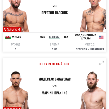
VS
ПРЕСТОН
ПАРСОНС
ПОБЕДА
СОЕДИНЕННЫЕ
+136
ШАНСЫ
-162
WALES
ШТАТЫ
РАУНД
ВРЕМЯ
МЕТОД
3
5:00
DECISION - UNANIMOUS
ПОЛУТЯЖЕЛЫЙ ВЕС
МОДЕСТАС
БУКАУСКАС
VS
МАРЧИН
ПРАХНИО