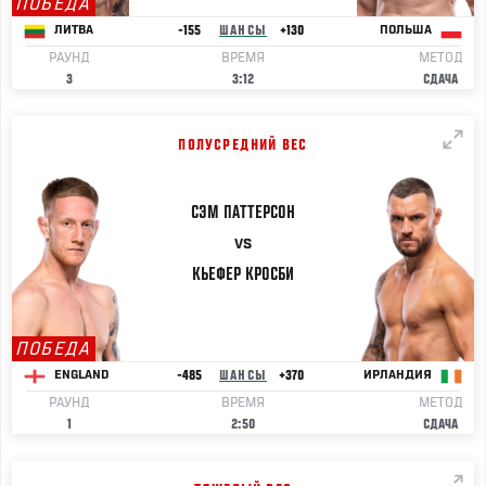
ПОБЕДА
-155
ШАНСЫ
+130
ЛИТВА
ПОЛЬША
РАУНД
ВРЕМЯ
МЕТОД
3
3:12
СДАЧА
ПОЛУСРЕДНИЙ ВЕС
СЭМ
ПАТТЕРСОН
VS
КЬЕФЕР
КРОСБИ
ПОБЕДА
-485
ШАНСЫ
+370
ENGLAND
ИРЛАНДИЯ
РАУНД
ВРЕМЯ
МЕТОД
1
2:50
СДАЧА