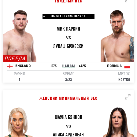
ТЯЖЕЛЫЙ ВЕС
ВЫСТУПЛЕНИЕ ВЕЧЕРА
МИК
ПАРКИН
VS
ЛУКАШ
БРЖЕСКИ
ПОБЕДА
-575
ШАНСЫ
+425
ENGLAND
ПОЛЬША
РАУНД
ВРЕМЯ
МЕТОД
1
3:23
KO/TKO
ЖЕНСКИЙ МИНИМАЛЬНЫЙ ВЕС
ШАУНА
БЭННОН
VS
АЛИСА
АРДЕЛЕАН