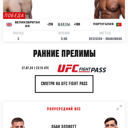
ПОБЕДА
ВЕЛИКОБРИТАН
-218
ШАНСЫ
+180
ПОРТУГАЛИЯ
ИЯ
РАУНД
ВРЕМЯ
МЕТОД
3
5:00
DECISION - UNANIMOUS
РАННИЕ ПРЕЛИМЫ
27.07.24 / 22:15 UTC
СМОТРИ НА UFC FIGHT PASS
ПОЛУСРЕДНИЙ ВЕС
ОБАН
ЭЛЛИОТТ