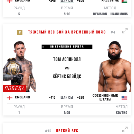
-245
ШАНСЫ
+200
ENGLAND
PALESTINE
РАУНД
ВРЕМЯ
МЕТОД
5
5:00
DECISION - UNANIMOUS
ТЯЖЕЛЫЙ ВЕС БОЙ ЗА ВРЕМЕННЫЙ ПОЯС
C
#4
ВЫСТУПЛЕНИЕ ВЕЧЕРА
ТОМ
АСПИНЭЛЛ
VS
КЁРТИС
БЛЭЙДС
ПОБЕДА
СОЕДИНЕННЫЕ
-410
ШАНСЫ
+320
ENGLAND
ШТАТЫ
РАУНД
ВРЕМЯ
МЕТОД
1
1:00
KO/TKO
ЛЕГКИЙ ВЕС
#15