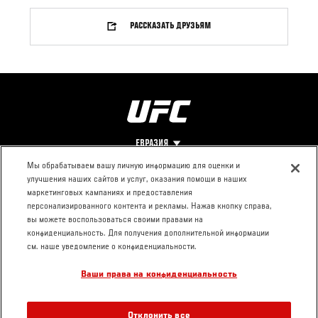
РАССКАЗАТЬ ДРУЗЬЯМ
ЕВРАЗИЯ
Мы обрабатываем вашу личную информацию для оценки и
улучшения наших сайтов и услуг, оказания помощи в наших
Footer
О UFC
КОНТАКТЫ
ЮР. РАЗДЕЛ
маркетинговых кампаниях и предоставления
персонализированного контента и рекламы. Нажав кнопку справа,
Про ММА
Пресс-центр
Условия
вы можете воспользоваться своими правами на
Социальная
использования
конфиденциальность. Для получения дополнительной информации
ответственность
Политика
см. наше уведомление о конфиденциальности.
Вакансии
конфиденциальности
Ваши права на конфиденциальность
Магазин
Отклонить все