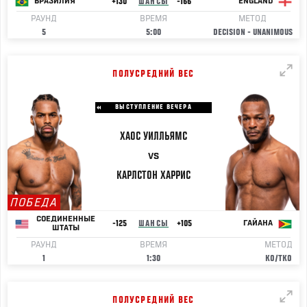
+130
ШАНСЫ
-166
БРАЗИЛИЯ
ENGLAND
РАУНД
ВРЕМЯ
МЕТОД
5
5:00
DECISION - UNANIMOUS
ПОЛУСРЕДНИЙ ВЕС
ВЫСТУПЛЕНИЕ ВЕЧЕРА
ХАОС УИЛЛЬЯМС
VS
КАРЛСТОН
ХАРРИС
ПОБЕДА
СОЕДИНЕННЫЕ
-125
ШАНСЫ
+105
ГАЙАНА
ШТАТЫ
РАУНД
ВРЕМЯ
МЕТОД
1
1:30
KO/TKO
ПОЛУСРЕДНИЙ ВЕС