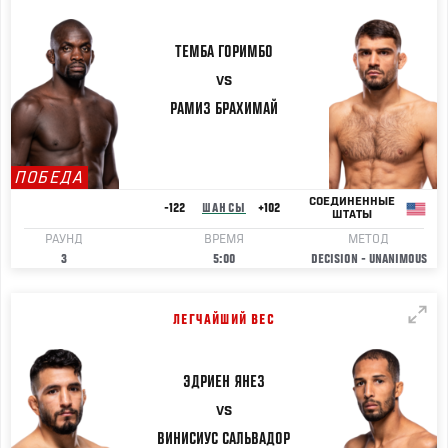
ТЕМБА
ГОРИМБО
VS
РАМИЗ
БРАХИМАЙ
ПОБЕДА
СОЕДИНЕННЫЕ
-122
ШАНСЫ
+102
ШТАТЫ
РАУНД
ВРЕМЯ
МЕТОД
3
5:00
DECISION - UNANIMOUS
ЛЕГЧАЙШИЙ ВЕС
ЭДРИЕН
ЯНЕЗ
VS
ВИНИСИУС
САЛЬВАДОР