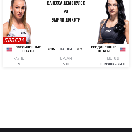
ВАНЕССА
ДЕМОПУЛОС
VS
ЭМИЛИ
ДЮКОТИ
ПОБЕДА
СОЕДИНЕННЫЕ
СОЕДИНЕННЫЕ
+295
ШАНСЫ
-375
ШТАТЫ
ШТАТЫ
РАУНД
ВРЕМЯ
МЕТОД
3
5:00
DECISION - SPLIT