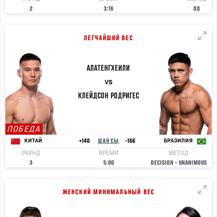
2
3:16
DQ
ЛЕГЧАЙШИЙ ВЕС
АЛАТЕНГХЕИЛИ
VS
КЛЕЙДСОН
РОДРИГЕС
ПОБЕДА
+140
ШАНСЫ
-166
КИТАЙ
БРАЗИЛИЯ
РАУНД
ВРЕМЯ
МЕТОД
3
5:00
DECISION - UNANIMOUS
ЖЕНСКИЙ МИНИМАЛЬНЫЙ ВЕС