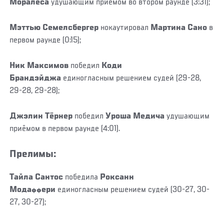
Моралеса
удушающим приёмом во втором раунде (3:31);
Мэттью Семелсбергер
нокаутировал
Мартина Сано
в
первом раунде (0:15);
Ник Максимов
победил
Коди
Брандэйджа
единогласным решением судей (29-28,
29-28, 29-28);
Джэлин Тёрнер
победил
Уроша Медича
удушающим
приёмом в первом раунде (4:01).
Прелимы:
Тайла Сантос
победила
Роксанн
Модаффери
единогласным решением судей (30-27, 30-
27, 30-27);