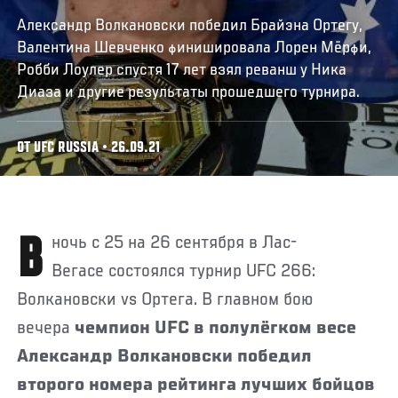
Александр Волкановски победил Брайэна Ортегу,
Валентина Шевченко финишировала Лорен Мёрфи,
Робби Лоулер спустя 17 лет взял реванш у Ника
Диаза и другие результаты прошедшего турнира.
ОТ UFC RUSSIA • 26.09.21
В ночь с 25 на 26 сентября в Лас-
Вегасе состоялся турнир UFC 266:
Волкановски vs Ортега. В главном бою
вечера
чемпион UFC в полулёгком весе
Александр Волкановски победил
второго номера рейтинга лучших бойцов