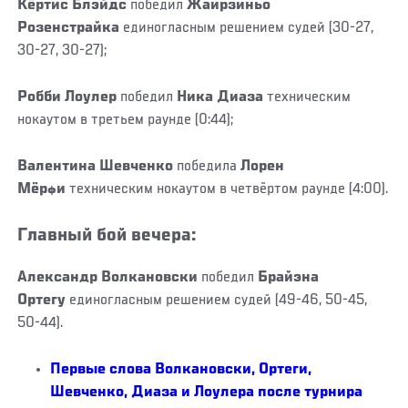
Кёртис Блэйдс
победил
Жаирзиньо
Розенстрайка
единогласным решением судей (30-27,
30-27, 30-27);
Робби Лоулер
победил
Ника Диаза
техническим
нокаутом в третьем раунде (0:44);
Валентина Шевченко
победила
Лорен
Мёрфи
техническим нокаутом в четвёртом раунде (4:00).
Главный бой вечера:
Александр Волкановски
победил
Брайэна
Ортегу
единогласным решением судей (49-46, 50-45,
50-44).
Первые слова Волкановски, Ортеги,
Шевченко, Диаза и Лоулера после турнира