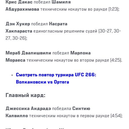
Крис Дакас
победил
Шамиля
Абдурахимова
техническим нокаутом во раунде (1:23);
Дэн Хукер
победил
Насрата
Хакпараста
единогласным решением судей (30-27, 30-
27, 30-26);
Мераб Двалишвили
победил
Марлона
Мораеса
техническим нокаутом во втором раунде (4:25).
Смотреть повтор турнира UFC 266:
Волкановски vs Ортега
Главный кард:
Джессика Андрадэ
победила
Синтию
Калвилло
техническим нокаутом в первом раунде (4:54);