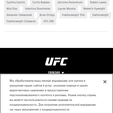
Cynthia Calvillo
Curtis Blaydes
Jairzinho Rozenstruik
Robbie Lawler
Nick Diaz
Valentina Shevchenko
Lauren Murphy
Women's flyweight
Alexander Volkanovski
Brian Ortega
Featherweight Title
featherweight
Featherweight Champion
UFC 266
ЕВРАЗИЯ
Мы обрабатываем вашу личную информацию для оценки и
улучшения наших сайтов и услуг, оказания помощи в наших
Footer
О UFC
КОНТАКТЫ
ЮР. РАЗДЕЛ
маркетинговых кампаниях и предоставления
персонализированного контента и рекламы. Нажав кнопку справа,
Про ММА
Пресс-центр
Условия
вы можете воспользоваться своими правами на
Социальная
использования
конфиденциальность. Для получения дополнительной информации
ответственность
Политика
см. наше уведомление о конфиденциальности.