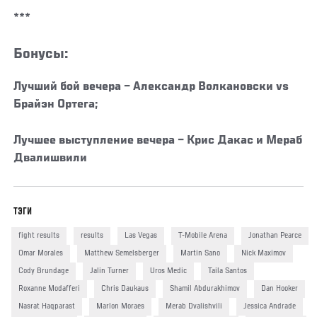
***
Бонусы:
Лучший бой вечера
– Александр Волкановски vs
Брайэн Ортега;
Лучшее выступление вечера – Крис Дакас и Мераб
Двалишвили
ТЭГИ
fight results
results
Las Vegas
T-Mobile Arena
Jonathan Pearce
Omar Morales
Matthew Semelsberger
Martin Sano
Nick Maximov
Cody Brundage
Jalin Turner
Uros Medic
Taila Santos
Roxanne Modafferi
Chris Daukaus
Shamil Abdurakhimov
Dan Hooker
Nasrat Haqparast
Marlon Moraes
Merab Dvalishvili
Jessica Andrade