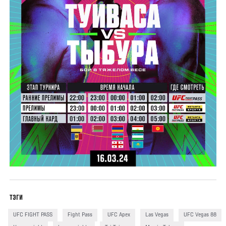
ТЭГИ
UFC FIGHT PASS
Fight Pass
UFC Apex
Las Vegas
UFC Vegas 88