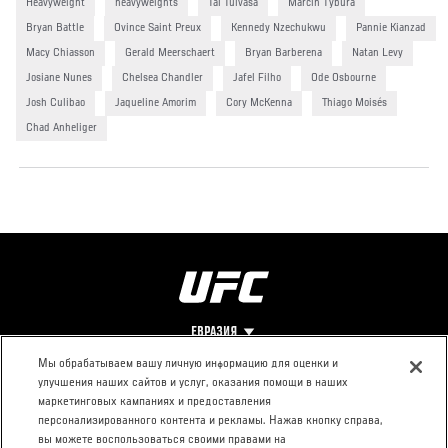
Heavyweight
heavyweights
Tai Tuivasa
Marcin Tybura
Bryan Battle
Ovince Saint Preux
Kennedy Nzechukwu
Pannie Kianzad
Macy Chiasson
Gerald Meerschaert
Bryan Barberena
Natan Levy
Josiane Nunes
Chelsea Chandler
Jafel Filho
Ode Osbourne
Josh Culibao
Jaqueline Amorim
Cory McKenna
Thiago Moisés
Chad Anheliger
ЕВРАЗИЯ
Мы обрабатываем вашу личную информацию для оценки и
улучшения наших сайтов и услуг, оказания помощи в наших
Footer
О UFC
КОНТАКТЫ
ЮР. РАЗДЕЛ
маркетинговых кампаниях и предоставления
персонализированного контента и рекламы. Нажав кнопку справа,
Про ММА
Пресс-центр
Условия
вы можете воспользоваться своими правами на